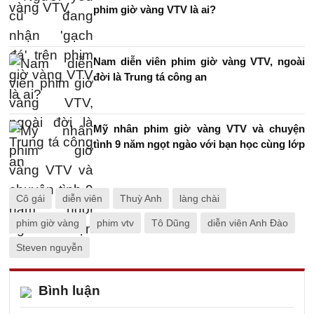
phim giờ vàng VTV là ai?
Nam diễn viên phim giờ vàng VTV, ngoài
đời là Trung tá công an
Mỹ nhân phim giờ vàng VTV và chuyện
tình 9 năm ngọt ngào với bạn học cùng lớp
Cô gái
diễn viên
Thuỳ Anh
làng chài
phim giờ vàng
phim vtv
Tô Dũng
diễn viên Anh Đào
Steven nguyễn
Bình luận