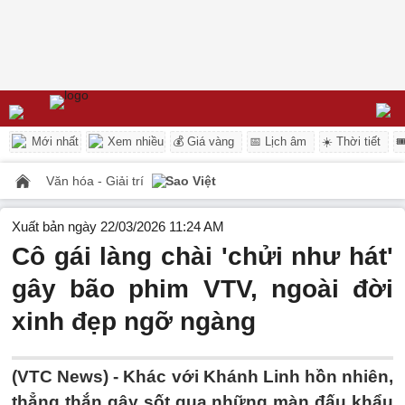
Mới nhất
Xem nhiều
💰 Giá vàng
📅 Lịch âm
☀️ Thời tiết

Văn hóa - Giải trí
Sao Việt
Xuất bản ngày 22/03/2026 11:24 AM
Cô gái làng chài 'chửi như hát'
gây bão phim VTV, ngoài đời
xinh đẹp ngỡ ngàng
(VTC News) -
Khác với Khánh Linh hồn nhiên,
thẳng thắn gây sốt qua những màn đấu khẩu