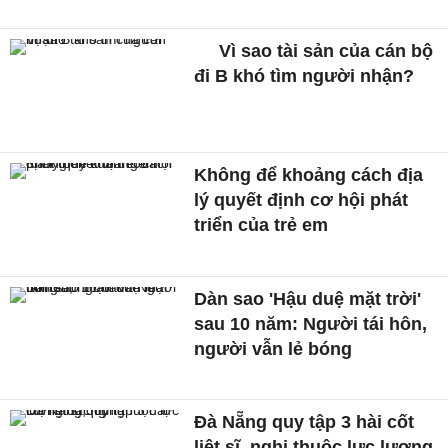
Vì sao tài sản của cán bộ
đi B khó tìm người nhận?
Không để khoảng cách địa
lý quyết định cơ hội phát
triển của trẻ em
Dàn sao 'Hậu duệ mặt trời'
sau 10 năm: Người tái hôn,
người vẫn lẻ bóng
Đà Nẵng quy tập 3 hài cốt
liệt sĩ, nghi thuộc lực lượng