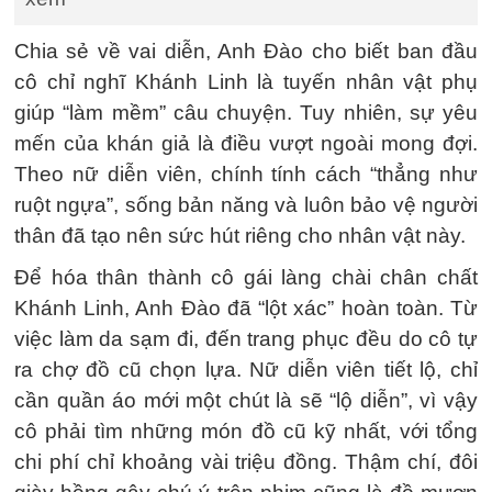
Chia sẻ về vai diễn, Anh Đào cho biết ban đầu
cô chỉ nghĩ Khánh Linh là tuyến nhân vật phụ
giúp “làm mềm” câu chuyện. Tuy nhiên, sự yêu
mến của khán giả là điều vượt ngoài mong đợi.
Theo nữ diễn viên, chính tính cách “thẳng như
ruột ngựa”, sống bản năng và luôn bảo vệ người
thân đã tạo nên sức hút riêng cho nhân vật này.
Để hóa thân thành cô gái làng chài chân chất
Khánh Linh, Anh Đào đã “lột xác” hoàn toàn. Từ
việc làm da sạm đi, đến trang phục đều do cô tự
ra chợ đồ cũ chọn lựa. Nữ diễn viên tiết lộ, chỉ
cần quần áo mới một chút là sẽ “lộ diễn”, vì vậy
cô phải tìm những món đồ cũ kỹ nhất, với tổng
chi phí chỉ khoảng vài triệu đồng. Thậm chí, đôi