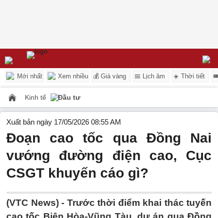
Mới nhất
Xem nhiều
💰 Giá vàng
📅 Lịch âm
☀️ Thời tiết

Kinh tế
Đầu tư
Xuất bản ngày 17/05/2026 08:55 AM
Đoạn cao tốc qua Đồng Nai
vướng đường điện cao, Cục
CSGT khuyến cáo gì?
(VTC News) -
Trước thời điểm khai thác tuyến
cao tốc Biên Hòa-Vũng Tàu, dự án qua Đồng