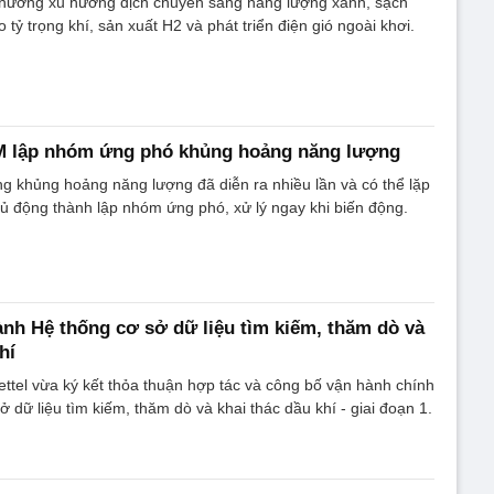
 hướng xu hướng dịch chuyển sang năng lượng xanh, sạch
tỷ trọng khí, sản xuất H2 và phát triển điện gió ngoài khơi.
M lập nhóm ứng phó khủng hoảng năng lượng
g khủng hoảng năng lượng đã diễn ra nhiều lần và có thể lặp
ủ động thành lập nhóm ứng phó, xử lý ngay khi biến động.
nh Hệ thống cơ sở dữ liệu tìm kiếm, thăm dò và
hí
ettel vừa ký kết thỏa thuận hợp tác và công bố vận hành chính
 dữ liệu tìm kiếm, thăm dò và khai thác dầu khí - giai đoạn 1.