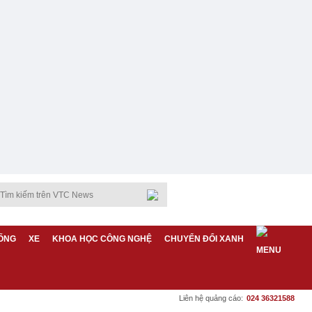
ỐNG
XE
KHOA HỌC CÔNG NGHỆ
CHUYỂN ĐỔI XANH
Liên hệ quảng cáo:
024 36321588