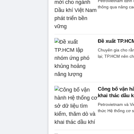
Petrovietnam định
thông qua nâng cao 
Đề xuất TP.HC
Chuyên gia cho rằn
lại; TP.HCM nên ch
Công bố vận hà
khai thác dầu k
Petrovietnam và Vi
thức Hệ thống cơ sở