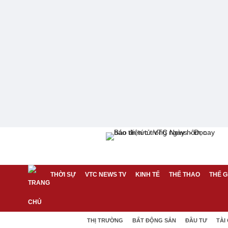
THỜI SỰ
VTC NEWS TV
KINH TẾ
THỂ THAO
THẾ G
THỊ TRƯỜNG
BẤT ĐỘNG SẢN
ĐẦU TƯ
TÀI