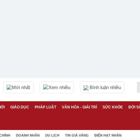
Mới nhất
Xem nhiều
Bình luận nhiều
IỚI
GIÁO DỤC
PHÁP LUẬT
VĂN HÓA - GIẢI TRÍ
SỨC KHỎE
ĐỜI S
 CHÍNH
DOANH NHÂN
DU LỊCH
TIN GIÁ VÀNG
ĐIỆN HẠT NHÂN