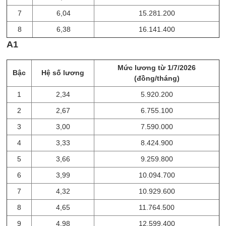
7
6,04
15.281.200
8
6,38
16.141.400
A1
Mức lương từ 1/7/2026
Bậc
Hệ số lương
(đồng/tháng)
1
2,34
5.920.200
2
2,67
6.755.100
3
3,00
7.590.000
4
3,33
8.424.900
5
3,66
9.259.800
6
3,99
10.094.700
7
4,32
10.929.600
8
4,65
11.764.500
9
4,98
12.599.400