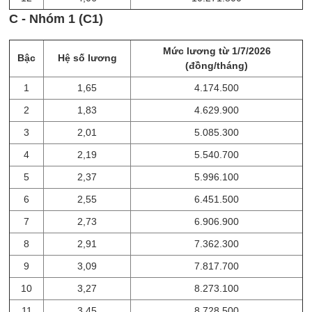
C - Nhóm 1 (C1)
Mức lương từ 1/7/2026
Bậc
Hệ số lương
(đồng/tháng)
1
1,65
4.174.500
2
1,83
4.629.900
3
2,01
5.085.300
4
2,19
5.540.700
5
2,37
5.996.100
6
2,55
6.451.500
7
2,73
6.906.900
8
2,91
7.362.300
9
3,09
7.817.700
10
3,27
8.273.100
11
3,45
8.728.500