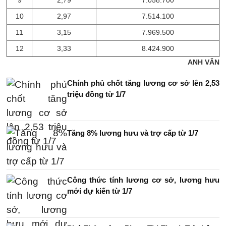
9
2,79
7.058.700
10
2,97
7.514.100
11
3,15
7.969.500
12
3,33
8.424.900
ANH VĂN
Chính phủ chốt tăng lương cơ sở lên 2,53
triệu đồng từ 1/7
Tăng 8% lương hưu và trợ cấp từ 1/7
Công thức tính lương cơ sở, lương hưu
mới dự kiến từ 1/7