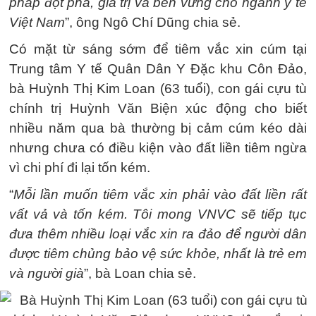
pháp đột phá, giá trị và bền vững cho ngành y tế
Việt Nam
”, ông Ngô Chí Dũng chia sẻ.
Có mặt từ sáng sớm để tiêm vắc xin cúm tại
Trung tâm Y tế Quân Dân Y Đặc khu Côn Đảo,
bà Huỳnh Thị Kim Loan (63 tuổi), con gái cựu tù
chính trị Huỳnh Văn Biện xúc động cho biết
nhiều năm qua bà thường bị cảm cúm kéo dài
nhưng chưa có điều kiện vào đất liền tiêm ngừa
vì chi phí đi lại tốn kém.
“
Mỗi lần muốn tiêm vắc xin phải vào đất liền rất
vất vả và tốn kém. Tôi mong VNVC sẽ tiếp tục
đưa thêm nhiều loại vắc xin ra đảo để người dân
được tiêm chủng bảo vệ sức khỏe, nhất là trẻ em
và người già
”, bà Loan chia sẻ.