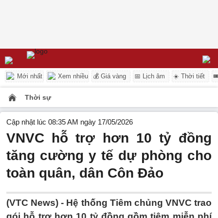
Mới nhất
Xem nhiều
💰 Giá vàng
📅 Lịch âm
☀️ Thời tiết

Thời sự
Cập nhật lúc 08:35 AM ngày 17/05/2026
VNVC hỗ trợ hơn 10 tỷ đồng
tăng cường y tế dự phòng cho
toàn quân, dân Côn Đảo
(VTC News) -
Hệ thống Tiêm chủng VNVC trao
gói hỗ trợ hơn 10 tỷ đồng gồm tiêm miễn phí