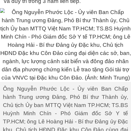
và duy trì trong 3 năm liên tiếp.
Ông Nguyễn Phước Lộc - Ủy viên Ban Chấp
hành Trung ương Đảng, Phó Bí thư Thành ủy,
Chủ tịch Ủy ban MTTQ Việt Nam TP.HCM; TS.BS
Huỳnh Minh Chín - Phó Giám đốc Sở Y tế
TP.HCM; ông Lê Hoàng Hải - Bí thư Đảng ủy Đặc
khu, Chủ tịch HĐND Đặc khu Côn Đảo cùng đại