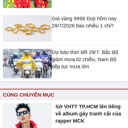
Giá vàng 9999 Doji hôm nay
29/7/2026 bao nhiêu 1 chỉ?
Dự báo thời tiết 29/7: Bắc Bộ
giảm mưa từ chiều, Nam Bộ
tiếp tục mưa lớn
CÙNG CHUYÊN MỤC
Sở VHTT TP.HCM lên tiếng
về album gây tranh cãi của
rapper MCK