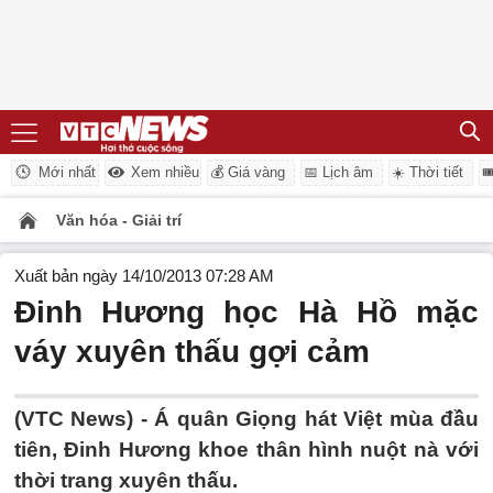
Mới nhất
Xem nhiều
💰 Giá vàng
📅 Lịch âm
☀️ Thời tiết

Văn hóa - Giải trí
Xuất bản ngày 14/10/2013 07:28 AM
Đinh Hương học Hà Hồ mặc
váy xuyên thấu gợi cảm
(VTC News) - Á quân Giọng hát Việt mùa đầu
tiên, Đinh Hương khoe thân hình nuột nà với
thời trang xuyên thấu.