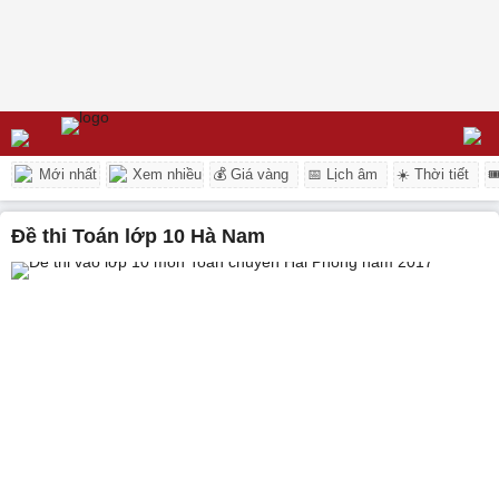
Mới nhất
Xem nhiều
💰 Giá vàng
📅 Lịch âm
☀️ Thời tiết

Đề thi Toán lớp 10 Hà Nam