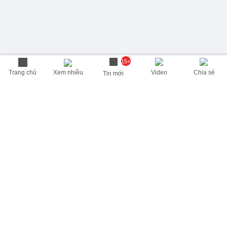
15+
Trang chủ
Xem nhiều
Video
Chia sẻ
Tin mới
THÔNG TIN HỮU ÍCH