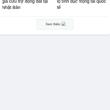
gia cứu trợ động đất tại
lộ tình dục' trọng tài quốc
Nhật Bản
tế
Xem thêm