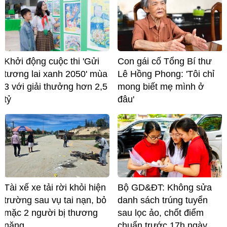
Khởi động cuộc thi 'Gửi
Con gái cố Tổng Bí thư
tương lai xanh 2050' mùa
Lê Hồng Phong: 'Tôi chỉ
3 với giải thưởng hơn 2,5
mong biết mẹ mình ở
tỷ
đâu'
Tài xế xe tải rời khỏi hiện
Bộ GD&ĐT: Không sửa
trường sau vụ tai nạn, bỏ
danh sách trúng tuyển
mặc 2 người bị thương
sau lọc ảo, chốt điểm
nặng
chuẩn trước 17h ngày