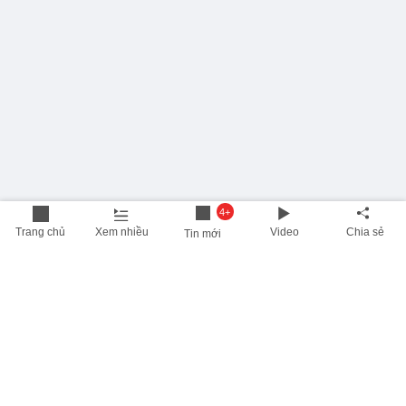
4+
Trang chủ
Xem nhiều
Video
Chia sẻ
Tin mới