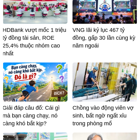
HDBank vượt mốc 1 triệu
VNG lãi kỷ lục 467 tỷ
tỷ đồng tài sản, ROE
đồng, gấp 30 lần cùng kỳ
25,4% thuộc nhóm cao
năm ngoái
nhất
Giải đáp câu đố: Cái gì
Chồng vào động viên vợ
mà bạn càng chạy, nó
sinh, bất ngờ ngất xỉu
càng khó bắt kịp?
trong phòng mổ