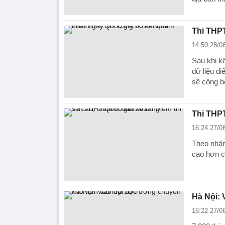
Thi THPT
14:50 28/0
Sau khi k
dữ liệu đ
sẽ công b
Thi THPT
16:24 27/0
Theo nhận
cao hơn c
Hà Nội: 
16:22 27/0