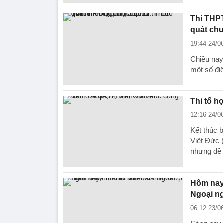
Thi THPT
quát chư
19:44 24/0
Chiều nay
một số đi
Thi tổ h
12:16 24/0
Kết thúc 
Việt Đức (
nhưng đề 
Hôm nay,
Ngoại n
06:12 23/0