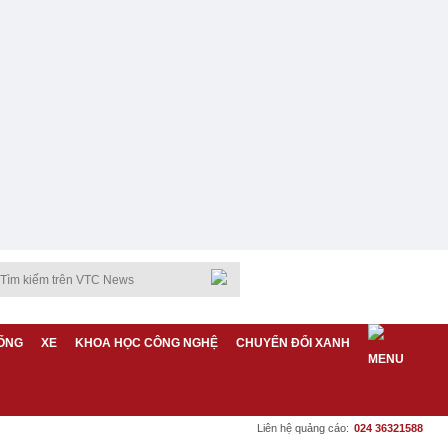
ỐNG
XE
KHOA HỌC CÔNG NGHỆ
CHUYỂN ĐỔI XANH
Liên hệ quảng cáo:
024 36321588