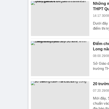
Những mố
THPT Qu
14:17 30/0
Dưới đây l
điểm thi 
Điểm ch
Long nă
08:00 29/0
Sở Giáo d
trường T
20 trườ
07:20 29/0
Mới đây, 
chuẩn vào
địa bàn t