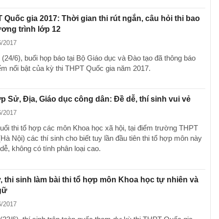
 Quốc gia 2017: Thời gian thi rút ngắn, câu hỏi thi bao
ơng trình lớp 12
6/2017
 (24/6), buổi họp báo tại Bộ Giáo dục và Đào tạo đã thông báo
ểm nổi bật của kỳ thi THPT Quốc gia năm 2017.
ợp Sử, Địa, Giáo dục công dân: Đề dễ, thí sinh vui vẻ
6/2017
buổi thi tổ hợp các môn Khoa học xã hội, tại điểm trường THPT
Hà Nội) các thí sinh cho biết tuy lần đầu tiên thi tổ hợp môn này
dễ, không có tính phân loại cao.
 thi sinh làm bài thi tổ hợp môn Khoa học tự nhiên và
gữ
6/2017