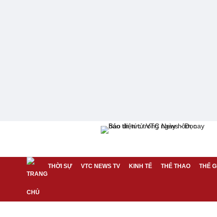
THỜI SỰ
VTC NEWS TV
KINH TẾ
THỂ THAO
THẾ G