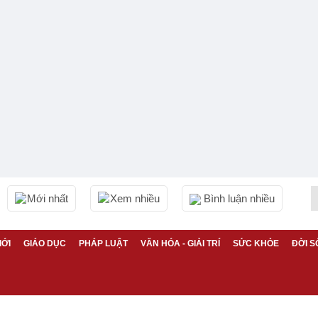
Mới nhất
Xem nhiều
Bình luận nhiều
IỚI
GIÁO DỤC
PHÁP LUẬT
VĂN HÓA - GIẢI TRÍ
SỨC KHỎE
ĐỜI S