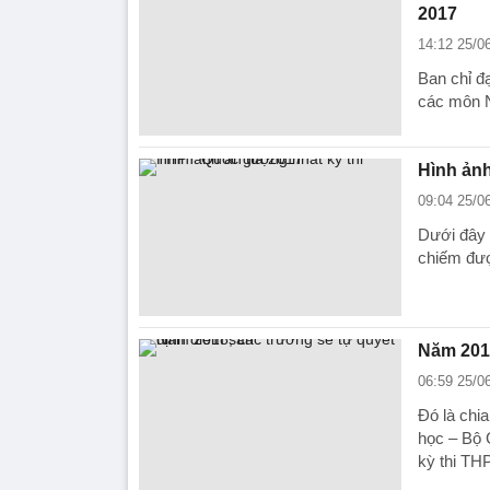
2017
14:12 25/0
Ban chỉ đ
các môn 
Hình ảnh
09:04 25/0
Dưới đây 
chiếm đượ
Năm 2018
06:59 25/0
Đó là chi
học – Bộ G
kỳ thi TH