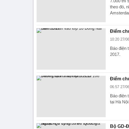
7.000 thí 
theo đó, 
Amsterdam
Điểm ch
10:20 27/0
Báo điện 
2017.
Điểm chu
06:57 27/0
Báo điện 
tại Hà Nộ
Bộ GD-ĐT