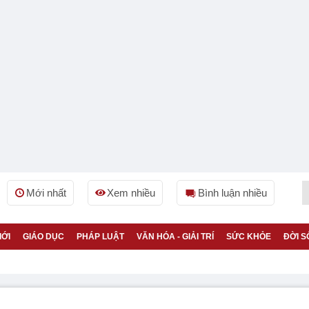
Mới nhất
Xem nhiều
Bình luận nhiều
IỚI
GIÁO DỤC
PHÁP LUẬT
VĂN HÓA - GIẢI TRÍ
SỨC KHỎE
ĐỜI S