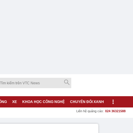
ỐNG
XE
KHOA HỌC CÔNG NGHỆ
CHUYỂN ĐỔI XANH
Liên hệ quảng cáo:
024 36321588