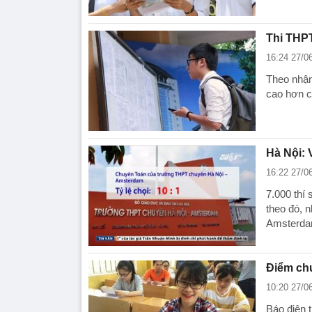
Thi THPT
16:24 27/0
Theo nhận
cao hơn c
Hà Nội: 
16:22 27/0
7.000 thí 
theo đó, 
Amsterdam
Điểm ch
10:20 27/0
Báo điện 