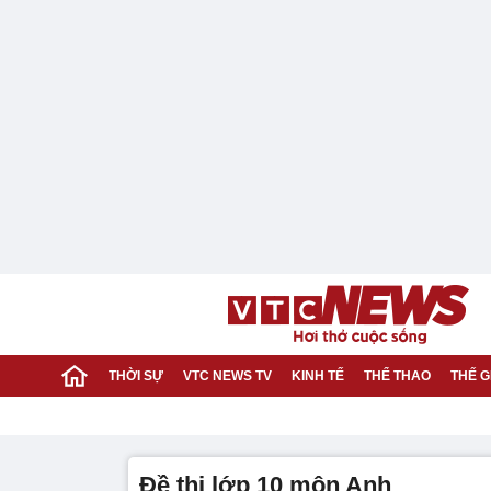
THỜI SỰ
VTC NEWS TV
KINH TẾ
THỂ THAO
THẾ G
đề thi lớp 10 môn Anh