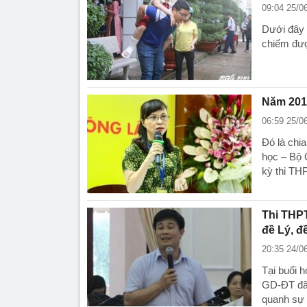
09:04 25/0
Dưới đây 
chiếm đượ
Năm 2018
06:59 25/0
Đó là chi
học – Bộ G
kỳ thi TH
Thi THPT
đề Lý, đ
20:35 24/0
Tại buổi h
GD-ĐT đã 
quanh sự c