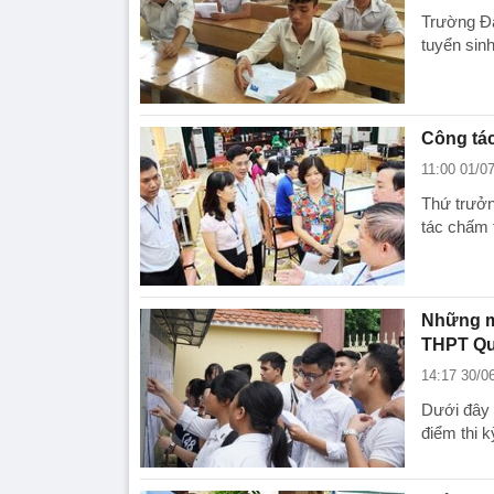
Trường Đạ
tuyển sin
Công tác
11:00 01/0
Thứ trưởn
tác chấm t
Những mố
THPT Qu
14:17 30/0
Dưới đây l
điểm thi 