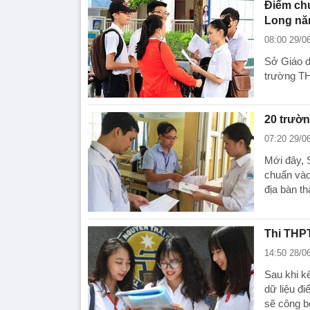
Điểm ch
Long nă
08:00 29/0
Sở Giáo d
trường T
20 trườ
07:20 29/0
Mới đây, 
chuẩn vào
địa bàn t
Thi THPT
14:50 28/0
Sau khi k
dữ liệu đ
sẽ công b