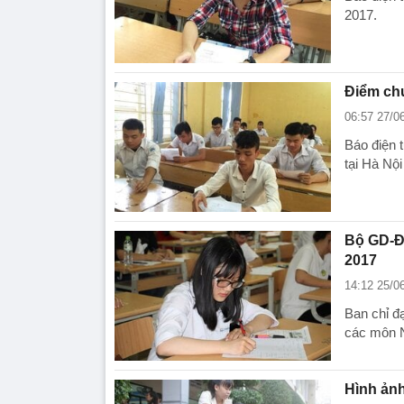
2017.
Điểm chu
06:57 27/0
Báo điện 
tại Hà Nộ
Bộ GD-ĐT
2017
14:12 25/0
Ban chỉ đ
các môn 
Hình ảnh