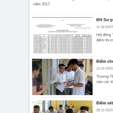
năm 2017.
ĐH Sư p
11:18 02/0
Hội đồng 
điểm thi 
Điểm ch
10:24 02/0
Trường T
vào các l
Điểm xé
08:15 02/0