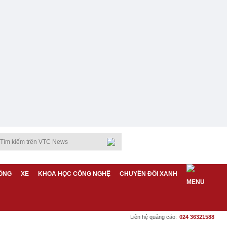
ỐNG
XE
KHOA HỌC CÔNG NGHỆ
CHUYỂN ĐỔI XANH
Liên hệ quảng cáo:
024 36321588