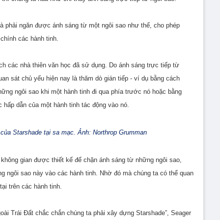
là phải ngăn được ánh sáng từ một ngôi sao như thế, cho phép
 chính các hành tinh.
ch các nhà thiên văn học đã sử dụng. Do ánh sáng trực tiếp từ
an sát chủ yếu hiện nay là thăm dò gián tiếp - ví dụ bằng cách
hững ngôi sao khi một hành tinh đi qua phía trước nó hoặc bằng
c hấp dẫn của một hành tinh tác động vào nó.
 của Starshade tại sa mạc. Ảnh: Northrop Grumman
 không gian được thiết kế để chặn ánh sáng từ những ngôi sao,
ững ngôi sao này vào các hành tinh. Nhờ đó mà chúng ta có thể quan
ại trên các hành tinh.
ài Trái Đất chắc chắn chúng ta phải xây dựng Starshade”, Seager