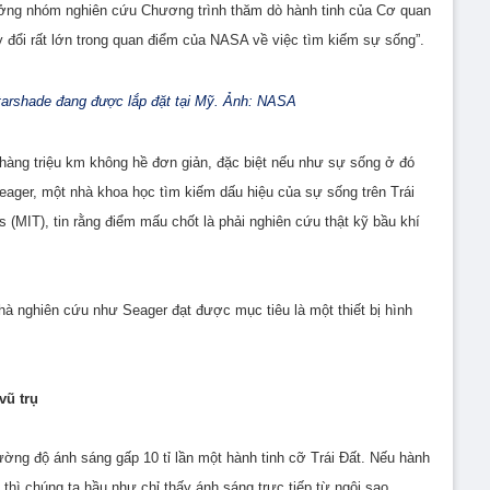
rưởng nhóm nghiên cứu Chương trình thăm dò hành tinh của Cơ quan
 đổi rất lớn trong quan điểm của NASA về việc tìm kiếm sự sống”.
arshade đang được lắp đặt tại Mỹ. Ảnh: NASA
 hàng triệu km không hề đơn giản, đặc biệt nếu như sự sống ở đó
eager, một nhà khoa học tìm kiếm dấu hiệu của sự sống trên Trái
 (MIT), tin rằng điểm mấu chốt là phải nghiên cứu thật kỹ bầu khí
hà nghiên cứu như Seager đạt được mục tiêu là một thiết bị hình
vũ trụ
ờng độ ánh sáng gấp 10 tỉ lần một hành tinh cỡ Trái Đất. Nếu hành
thì chúng ta hầu như chỉ thấy ánh sáng trực tiếp từ ngôi sao.