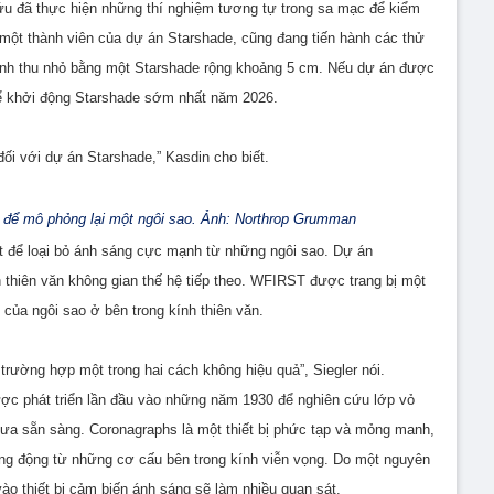
ứu đã thực hiện những thí nghiệm tương tự trong sa mạc để kiểm
 một thành viên của dự án Starshade, cũng đang tiến hành các thử
ình thu nhỏ bằng một Starshade rộng khoảng 5 cm. Nếu dự án được
hể khởi động Starshade sớm nhất năm 2026.
đối với dự án Starshade,” Kasdin cho biết.
 để mô phỏng lại một ngôi sao. Ảnh: Northrop Grumman
t để loại bỏ ánh sáng cực mạnh từ những ngôi sao. Dự án
 thiên văn không gian thế hệ tiếp theo. WFIRST được trang bị một
 của ngôi sao ở bên trong kính thiên văn.
 trường hợp một trong hai cách không hiệu quả”, Siegler nói.
ợc phát triển lần đầu vào những năm 1930 để nghiên cứu lớp vỏ
hưa sẵn sàng. Coronagraphs là một thiết bị phức tạp và mỏng manh,
ung động từ những cơ cấu bên trong kính viễn vọng. Do một nguyên
ào thiết bị cảm biến ánh sáng sẽ làm nhiều quan sát.