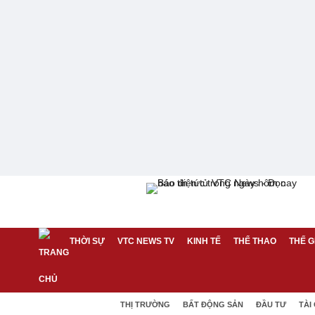
THỜI SỰ
VTC NEWS TV
KINH TẾ
THỂ THAO
THẾ G
THỊ TRƯỜNG
BẤT ĐỘNG SẢN
ĐẦU TƯ
TÀI