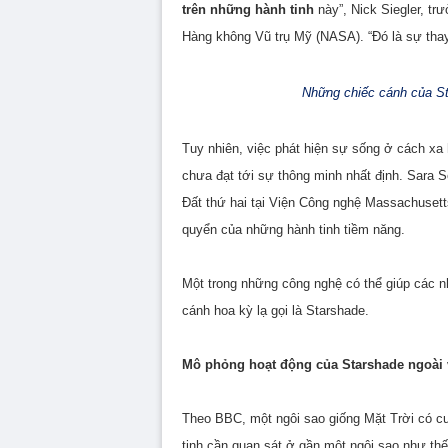
trên những hành tinh
này”, Nick Siegler, t
Hàng không Vũ trụ Mỹ (NASA). “Đó là sự thay
Những chiếc cánh của St
Tuy nhiên, việc phát hiện sự sống ở cách xa
chưa đạt tới sự thông minh nhất định. Sara S
Đất thứ hai tại Viện Công nghệ Massachusetts
quyển của những hành tinh tiềm năng.
Một trong những công nghệ có thể giúp các n
cánh hoa kỳ lạ gọi là Starshade.
Mô phỏng hoạt động của Starshade ngoài 
Theo BBC, một ngôi sao giống Mặt Trời có cư
tinh cần quan sát ở gần một ngôi sao như thế 