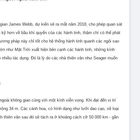
 gian James Webb, dự kiến ​​sẽ ra mắt năm 2018, cho phép quan sát
 kỹ hơn về bầu khí quyển của các hành tinh, thậm chí có thể phát
ơng pháp này chỉ tốt cho hệ thống hành tinh quanh các ngôi sao
lớn như Mặt Trời xuất hiện bên cạnh các hành tinh, những kính
nhiều tác dụng. Đó là lý do các nhà thiên văn như Seager muốn
:
oài không gian cùng với một kính viễn vọng. Khi đạt đến vị trí
rộng 34 m. Các cánh hoa, có hình dạng như lưỡi dao cạo, sẽ loại
h thiên văn sau đó sẽ tách ra ở khoảng cách cỡ 50.000 km - gần