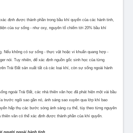
xác định được thành phần trong bầu khí quyển của các hành tinh,
 diện của sự sống - như oxy, nguyên tố chiếm tới 20% bầu khí
g. Nếu không có sự sống - thực vật hoặc vi khuẩn quang hợp -
ger nói. Tuy nhiên, để xác định nguồn gốc sinh học của từng
rên Trái Đất sản xuất tất cả các loại khí, còn sự sống ngoài hành
ng ngoài Trái Đất, các nhà thiên văn học đã phát hiện một vài bầu
phía trước ngôi sao gần nó, ánh sáng sao xuyên qua lớp khí bao
quyển hấp thụ các bước sóng ánh sáng cụ thể, tùy theo từng nguyên
 thiên văn có thể xác định được thành phần của khí quyển.
ới người ngoài hành tinh