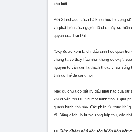
cho biết.
Với Starshade, các nhà khoa học hy vọng sẽ 
và phát hiện các nguyên tố cho thấy sự hiện
quyển của Trái Đất.
“Oxy được xem là chỉ dấu sinh học quan trọn
chúng ta sẽ thấy hầu như không có oxy”, Sea
nguyên tố vẫn còn là thách thức, vì sự sống t
tinh có thể đa dạng hơn.
Mặc dù chưa có bất kỳ dấu hiệu nào của sự số
khí quyển tồn tại. Khi một hành tinh đi qua 
quanh hành tinh này. Các phân tử trong khí 
tố. Bằng cách đo bước sóng hấp thu, các nhà
>> Clip: Khám phá dân tộc bí ẩn liên kết v