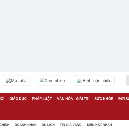
Mới nhất
Xem nhiều
Bình luận nhiều
IỚI
GIÁO DỤC
PHÁP LUẬT
VĂN HÓA - GIẢI TRÍ
SỨC KHỎE
ĐỜI S
 CHÍNH
DOANH NHÂN
DU LỊCH
TIN GIÁ VÀNG
ĐIỆN HẠT NHÂN