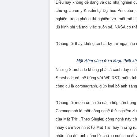
Điều này không dễ dàng và các nhà nghiên c
chứng. Jeremy Kasdin tại Đại học Princeton,
nghiệm trong phòng thí nghiệm với một mô h
đủ kinh phí và mọi việc suôn sẻ, NASA có t
“Chúng tôi thấy không có bất kỳ trở ngại nào 
Một điểm sáng ở xa được thiết kế
Nhưng Starshade không phải là cách duy nhấ
Starshade có thể trùng với WFIRST, một kính
công cụ là coronagraph, giúp loại bỏ ánh sáng
“Chúng tôi muốn có nhiều cách tiếp cận trong
Coronagraph là một công nghệ thử nghiệm đư
của Mặt Trời. Theo Siegler, công nghệ này c
nhạy cảm với nhiệt từ Mặt Trời hay những r
nhân nào đó, ánh sáng từ những ngôi sao đi v