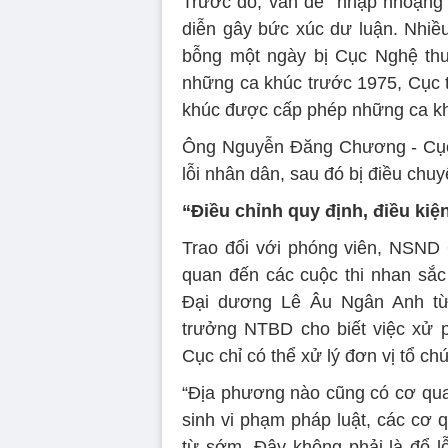
Trước đó, vấn đề “nhập nhoạng”
diễn gây bức xúc dư luận. Nhiề
bỗng một ngày bị Cục Nghệ thu
những ca khúc trước 1975, Cục 
khúc được cấp phép những ca kh
Ông Nguyễn Đăng Chương - Cục t
lỗi nhân dân, sau đó bị điều chuy
“Điều chỉnh quy định, điều kiệ
Trao đổi với phóng viên, NSND
quan đến các cuộc thi nhan sắc
Đại dương Lê Âu Ngân Anh từ
trưởng NTBD cho biết việc xử 
Cục chỉ có thể xử lý đơn vị tổ ch
“Địa phương nào cũng có cơ quan
sinh vi phạm pháp luật, các cơ
từ sớm. Đây không phải là đổ lỗ