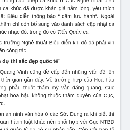
 trong cấp phép ca khúc ở Cục Nghệ thuật biểu
u ca khúc đã được khán giả nằm lòng, yêu thích
ật Biểu diễn thông báo “ cấm lưu hành”. Ngoài
thậm chí còn bổ sung vào danh sách cập nhật ca
úc nhạc đỏ, trong đó có
Tiến Quân ca.
rưởng Nghệ thuật Biểu diễn khi đó đã phải xin
ển công tác.
n dự thi sắc đẹp quốc tế”
 Quang Vinh cũng đề cấp đến những vấn đề lên
 thời gian gần đây. Về trường hợp của Hoa hậu
ng phẫu thuật thẩm mỹ vẫn đăng quang, Cục
phạt hoa hậu không thuộc thẩm quyền của Cục,
ức.
 an ninh văn hóa ở các Sở. Đúng ra khi biết thí
 quan hành luật khác nên phối hợp với Cục NTBD
i vì quản lý đã có sự phân cấp. Còn với ban tổ