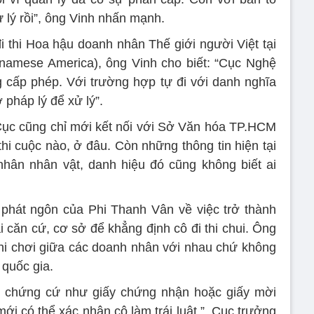
 lý rồi”, ông Vinh nhấn mạnh.
 thi Hoa hậu doanh nhân Thế giới người Việt tại
namese America), ông Vinh cho biết: “Cục Nghệ
g cấp phép. Với trường hợp tự đi với danh nghĩa
 pháp lý để xử lý”.
ục cũng chỉ mới kết nối với Sở Văn hóa TP.HCM
i cuộc nào, ở đâu. Còn những thông tin hiện tại
nhân nhân vật, danh hiệu đó cũng không biết ai
át ngôn của Phi Thanh Vân về việc trở thành
 căn cứ, cơ sở để khẳng định cô đi thi chui. Ông
 thi chơi giữa các doanh nhân với nhau chứ không
 quốc gia.
chứng cứ như giấy chứng nhận hoặc giấy mời
ới có thể xác nhận cô làm trái luật.”, Cục trưởng