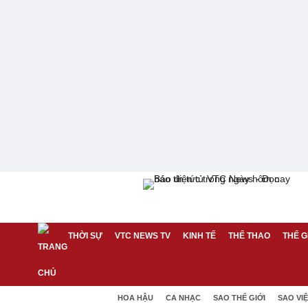
THỜI SỰ
VTC NEWS TV
KINH TẾ
THỂ THAO
THẾ G
HOA HẬU
CA NHẠC
SAO THẾ GIỚI
SAO VI