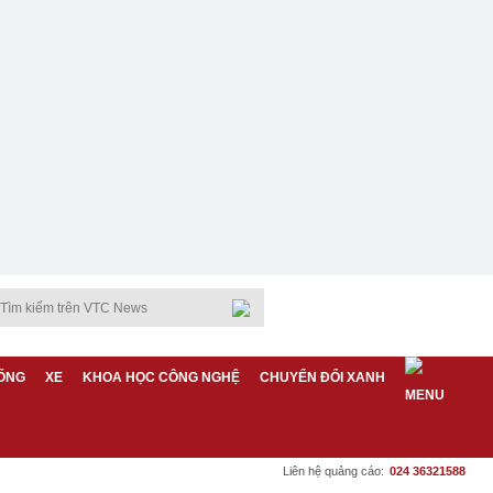
ỐNG
XE
KHOA HỌC CÔNG NGHỆ
CHUYỂN ĐỔI XANH
Liên hệ quảng cáo:
024 36321588