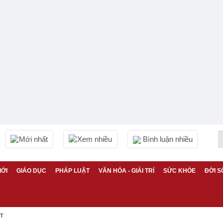
Mới nhất
Xem nhiều
Bình luận nhiều
IỚI
GIÁO DỤC
PHÁP LUẬT
VĂN HÓA - GIẢI TRÍ
SỨC KHỎE
ĐỜI S
ỆT