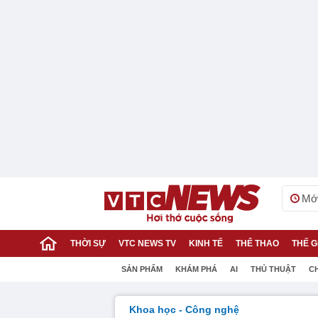
Mới
THỜI SỰ
VTC NEWS TV
KINH TẾ
THỂ THAO
THẾ G
SẢN PHẨM
KHÁM PHÁ
AI
THỦ THUẬT
C
Khoa học - Công nghệ