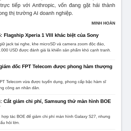
rực tiếp với Anthropic, vốn đang gặt hái thành
ong thị trường AI doanh nghiệp.
MINH HOÀN
 Flagship Xperia 1 VIII khác biệt của Sony
 giữ jack tai nghe, khe microSD và camera zoom độc đáo,
2.000 USD được đánh giá là khiến sản phẩm khó cạnh tranh.
g giám đốc FPT Telecom được phong hàm thượng
FPT Telecom vừa được tuyển dụng, phong cấp bậc hàm sĩ
ong công an nhân dân.
: Cắt giảm chi phí, Samsung thử màn hình BOE
7
hợp tác BOE để giảm chi phí màn hình Galaxy S27, nhưng
ấu hỏi lớn.