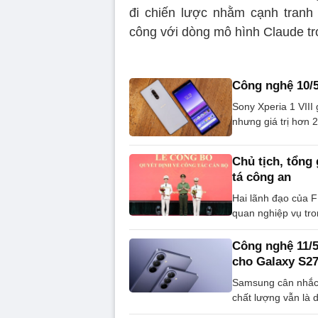
đi chiến lược nhằm cạnh tranh t
công với dòng mô hình Claude tr
Công nghệ 10/5:
Sony Xperia 1 VIII
nhưng giá trị hơn 
Chủ tịch, tổn
tá công an
Hai lãnh đạo của 
quan nghiệp vụ tr
Công nghệ 11/5
cho Galaxy S2
Samsung cân nhắc 
chất lượng vẫn là d