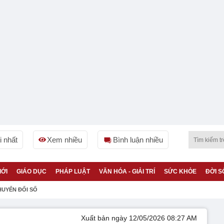
 nhất
Xem nhiều
Bình luận nhiều
IỚI
GIÁO DỤC
PHÁP LUẬT
VĂN HÓA - GIẢI TRÍ
SỨC KHỎE
ĐỜI S
HUYỂN ĐỔI SỐ
Xuất bản ngày 12/05/2026 08:27 AM