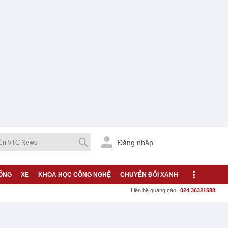
Đăng nhập
ỐNG
XE
KHOA HỌC CÔNG NGHỆ
CHUYỂN ĐỔI XANH
Liên hệ quảng cáo:
024 36321588