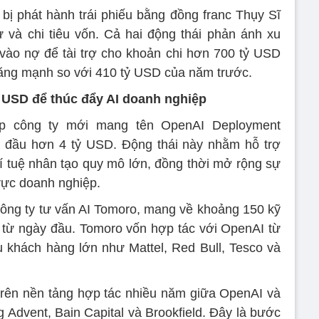
ị phát hành trái phiếu bằng đồng franc Thụy Sĩ
 và chi tiêu vốn. Cả hai động thái phản ánh xu
ào nợ để tài trợ cho khoản chi hơn 700 tỷ USD
tăng mạnh so với 410 tỷ USD của năm trước.
ỷ USD để thúc đẩy AI doanh nghiệp
p công ty mới mang tên OpenAI Deployment
 đầu hơn 4 tỷ USD. Động thái này nhằm hỗ trợ
trí tuệ nhân tạo quy mô lớn, đồng thời mở rộng sự
vực doanh nghiệp.
công ty tư vấn AI Tomoro, mang về khoảng 150 kỹ
y từ ngày đầu. Tomoro vốn hợp tác với OpenAI từ
 khách hàng lớn như Mattel, Red Bull, Tesco và
rên nền tảng hợp tác nhiều năm giữa OpenAI và
 Advent, Bain Capital và Brookfield. Đây là bước