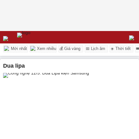
Mới nhất
Xem nhiều
💰 Giá vàng
📅 Lịch âm
☀️ Thời tiết

dua lipa