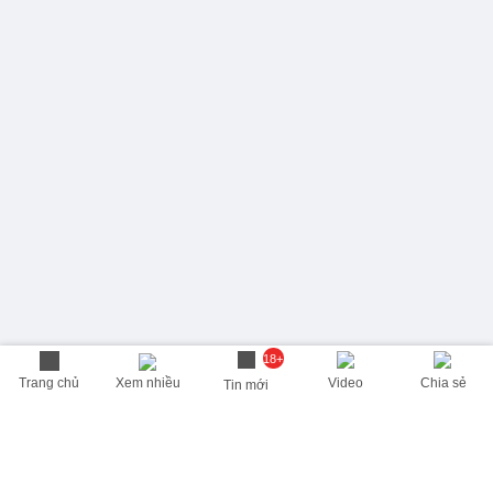
18+
Trang chủ
Xem nhiều
Video
Chia sẻ
Tin mới