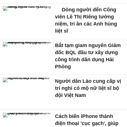
Dòng người đến Công
viên Lê Thị Riêng tưởng
niệm, tri ân các Anh hùng
liệt sĩ
Bắt tạm giam nguyên Giám
đốc BQL đầu tư xây dựng
công trình dân dụng Hải
Phòng
Người dân Lào cung cấp vị
trí nghi có mộ nữ liệt sĩ bộ
đội Việt Nam
Cách biến iPhone thành
điện thoại 'cục gạch', giúp