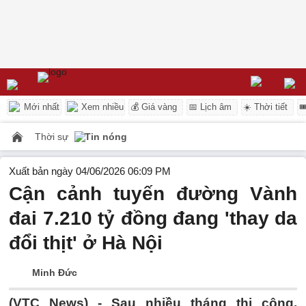
Mới nhất
Xem nhiều
💰 Giá vàng
📅 Lịch âm
☀️ Thời tiết

Thời sự
Tin nóng
Xuất bản ngày 04/06/2026 06:09 PM
Cận cảnh tuyến đường Vành
đai 7.210 tỷ đồng đang 'thay da
đổi thịt' ở Hà Nội
Minh Đức
(VTC News) -
Sau nhiều tháng thi công,