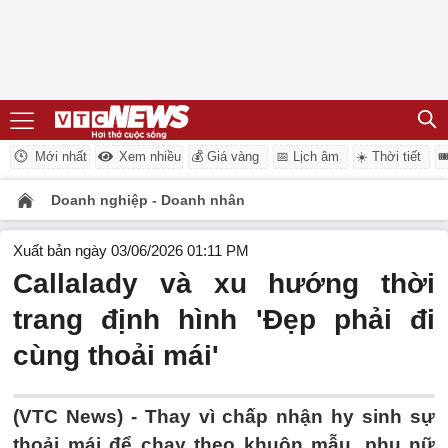
Mới nhất
Xem nhiều
💰 Giá vàng
📅 Lịch âm
☀️ Thời tiết

Doanh nghiệp - Doanh nhân
Xuất bản ngày 03/06/2026 01:11 PM
Callalady và xu hướng thời
trang định hình 'Đẹp phải đi
cùng thoải mái'
(VTC News) -
Thay vì chấp nhận hy sinh sự
thoải mái để chạy theo khuôn mẫu, phụ nữ