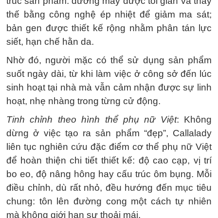
trúc sản phẩm: đường may được tối giản và thay
thế bằng công nghệ ép nhiệt để giảm ma sát;
bản gen được thiết kế rộng nhằm phân tán lực
siết, hạn chế hằn da.
Nhờ đó, người mặc có thể sử dụng sản phẩm
suốt ngày dài, từ khi làm việc ở công sở đến lúc
sinh hoạt tại nhà mà vẫn cảm nhận được sự linh
hoạt, nhẹ nhàng trong từng cử động.
Tinh chỉnh theo hình thể phụ nữ Việt
: Không
dừng ở việc tạo ra sản phẩm “đẹp”, Callalady
liên tục nghiên cứu đặc điểm cơ thể phụ nữ Việt
để hoàn thiện chi tiết thiết kế: độ cao cạp, vị trí
bo eo, độ nâng hông hay cấu trúc ôm bụng. Mỗi
điều chỉnh, dù rất nhỏ, đều hướng đến mục tiêu
chung: tôn lên đường cong một cách tự nhiên
mà không giới hạn sự thoải mái.