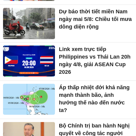
Dự báo thời tiết miền Nam
ngày mai 5/8: Chiều tối mưa
dông diện rộng
Link xem trực tiếp
Philippines vs Thái Lan 20h
ngày 4/8, giải ASEAN Cup
2026
Áp thấp nhiệt đới khả năng
mạnh thành bão, ảnh
hưởng thế nào đến nước
ta?
Bộ Chính trị ban hành Nghị
quyết về công tác người