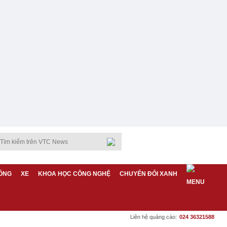
ỐNG
XE
KHOA HỌC CÔNG NGHỆ
CHUYỂN ĐỔI XANH
Liên hệ quảng cáo:
024 36321588