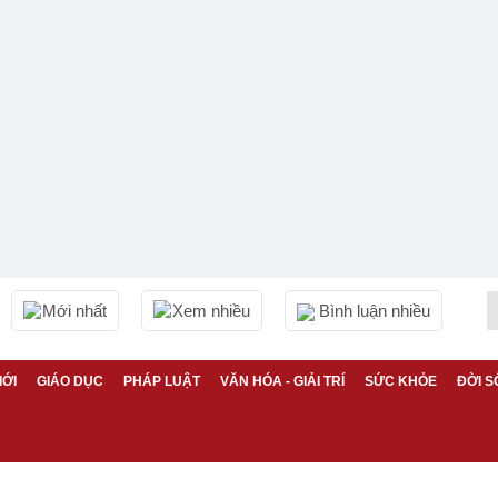
Mới nhất
Xem nhiều
Bình luận nhiều
IỚI
GIÁO DỤC
PHÁP LUẬT
VĂN HÓA - GIẢI TRÍ
SỨC KHỎE
ĐỜI S