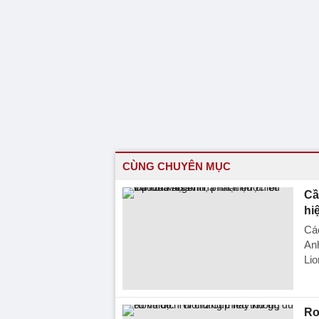
CÙNG CHUYÊN MỤC
Cầ
hi
Các
Anh
Lio
Ro