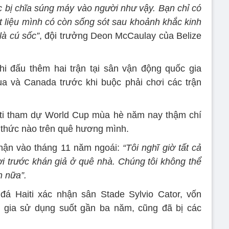
c bị chĩa súng máy vào người như vậy. Bạn chỉ có
t liệu mình có còn sống sót sau khoảnh khắc kinh
là cú sốc”
, đội trưởng Deon McCaulay của Belize
hi đấu thêm hai trận tại sân vận động quốc gia
ua và Canada trước khi buộc phải chơi các trận
aiti tham dự World Cup mùa hè năm nay thậm chí
h thức nào trên quê hương mình.
hận vào tháng 11 năm ngoái:
“Tôi nghĩ giờ tất cả
i trước khán giả ở quê nhà. Chúng tôi không thể
h nữa”.
đá Haiti xác nhận sân Stade Sylvio Cator, vốn
 gia sử dụng suốt gần ba năm, cũng đã bị các