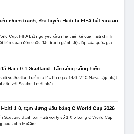
iểu chiến tranh, đội tuyển Haiti bị FIFA bắt sửa áo
orld Cup, FIFA bất ngờ yêu cầu nhà thiết kế của Haiti chỉnh
iết liên quan đến cuộc đấu tranh giành độc lập của quốc gia
 đá Haiti 0-1 Scotland: Tấn công cống hiến
Haiti vs Scotland diễn ra lúc 8h ngày 14/6: VTC News cập nhật
iti đấu với Scotland mới nhất.
 Haiti 1-0, tạm đứng đầu bảng C World Cup 2026
ển Scotland đánh bại Haiti với tỷ số 1-0 ở bảng C World Cup
g của John McGinn.