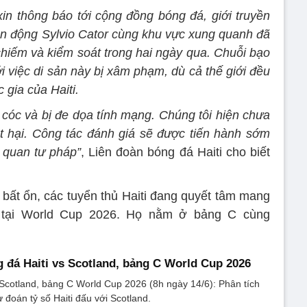
xin thông báo tới cộng đồng bóng đá, giới truyền
n động Sylvio Cator cùng khu vực xung quanh đã
hiếm và kiểm soát trong hai ngày qua. Chuỗi bạo
ới việc di sản này bị xâm phạm, dù cả thế giới đều
 gia của Haiti.
 cóc và bị đe dọa tính mạng. Chúng tôi hiện chưa
t hại. Công tác đánh giá sẽ được tiến hành sớm
ơ quan tư pháp”
, Liên đoàn bóng đá Haiti cho biết
 bất ổn, các tuyển thủ Haiti đang quyết tâm mang
c tại World Cup 2026. Họ nằm ở bảng C cùng
 đá Haiti vs Scotland, bảng C World Cup 2026
 Scotland, bảng C World Cup 2026 (8h ngày 14/6): Phân tích
ự đoán tỷ số Haiti đấu với Scotland.