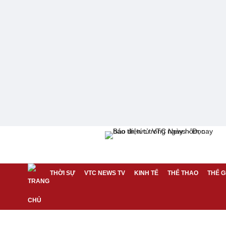
THỜI SỰ
VTC NEWS TV
KINH TẾ
THỂ THAO
THẾ G