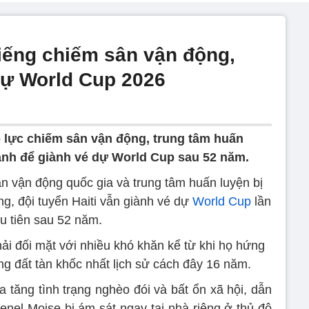
tiếng chiếm sân vận động,
 dự World Cup 2026
 lực chiếm sân vận động, trung tâm huấn
cảnh để giành vé dự World Cup sau 52 năm.
ân vận động quốc gia và trung tâm huấn luyện bị
g, đội tuyển Haiti vẫn giành vé dự
World Cup
lần
u tiên sau 52 năm.
ải đối mặt với nhiều khó khăn kể từ khi họ hứng
ng đất tàn khốc nhất lịch sử cách đây 16 năm.
 tăng tình trạng nghèo đói và bất ổn xã hội, dẫn
enel Moise bị ám sát ngay tại nhà riêng ở thủ đô