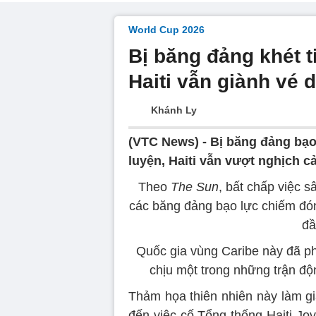
World Cup 2026
Bị băng đảng khét 
Haiti vẫn giành vé
Khánh Ly
(VTC News) -
Bị băng đảng bạo
luyện, Haiti vẫn vượt nghịch 
Theo
The Sun
, bất chấp việc s
các băng đảng bạo lực chiếm đón
đầ
Quốc gia vùng Caribe này đã ph
chịu một trong những trận độ
Thảm họa thiên nhiên này làm gia
đến việc cố Tổng thống Haiti Jov