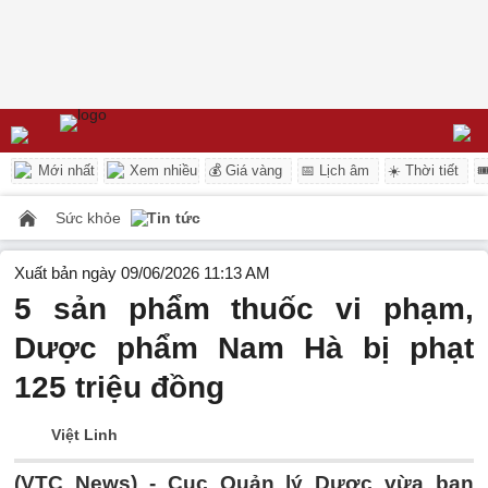
Mới nhất
Xem nhiều
💰 Giá vàng
📅 Lịch âm
☀️ Thời tiết

Sức khỏe
Tin tức
Xuất bản ngày 09/06/2026 11:13 AM
5 sản phẩm thuốc vi phạm,
Dược phẩm Nam Hà bị phạt
125 triệu đồng
Việt Linh
(VTC News) -
Cục Quản lý Dược vừa ban