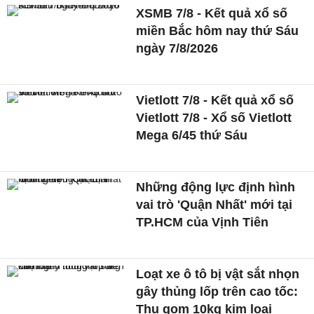
XSMB 7/8 - Kết quả xổ số
miền Bắc hôm nay thứ Sáu
ngày 7/8/2026
Vietlott 7/8 - Kết quả xổ số
Vietlott 7/8 - Xổ số Vietlott
Mega 6/45 thứ Sáu
Những động lực định hình
vai trò 'Quận Nhất' mới tại
TP.HCM của Vịnh Tiên
Loạt xe ô tô bị vật sắt nhọn
gây thủng lốp trên cao tốc:
Thu gom 10kg kim loại