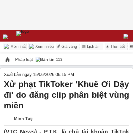
Mới nhất
Xem nhiều
💰 Giá vàng
📅 Lịch âm
☀️ Thời tiết

Pháp luật
Bản tin 113
Xuất bản ngày 15/06/2026 06:15 PM
Xử phạt TikToker 'Khuê Ơi Dậy
đi' do đăng clip phân biệt vùng
miền
Minh Tuệ
(VTC News) -
P.T.K. là chủ tài khoản TikTok