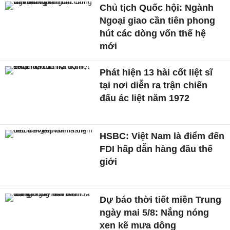
Chủ tịch Quốc hội: Ngành
Ngoại giao cần tiên phong
hút các dòng vốn thế hệ
mới
Phát hiện 13 hài cốt liệt sĩ
tại nơi diễn ra trận chiến
đấu ác liệt năm 1972
HSBC: Việt Nam là điểm đến
FDI hấp dẫn hàng đầu thế
giới
Dự báo thời tiết miền Trung
ngày mai 5/8: Nắng nóng
xen kẽ mưa dông