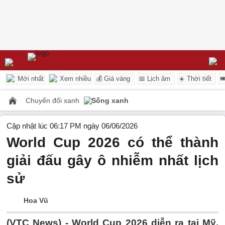
Mới nhất
Xem nhiều
💰 Giá vàng
📅 Lịch âm
☀️ Thời tiết

Chuyển đổi xanh
Sống xanh
Cập nhật lúc 06:17 PM ngày 06/06/2026
World Cup 2026 có thể thành
giải đấu gây ô nhiễm nhất lịch
sử
Hoa Vũ
(VTC News) -
World Cup 2026 diễn ra tại Mỹ,