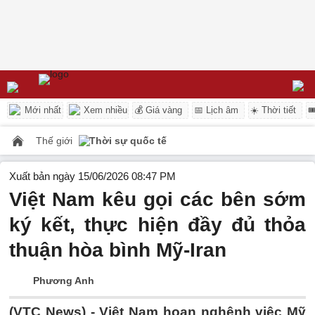
Mới nhất
Xem nhiều
💰 Giá vàng
📅 Lịch âm
☀️ Thời tiết

Thế giới
Thời sự quốc tế
Xuất bản ngày 15/06/2026 08:47 PM
Việt Nam kêu gọi các bên sớm
ký kết, thực hiện đầy đủ thỏa
thuận hòa bình Mỹ-Iran
Phương Anh
(VTC News) -
Việt Nam hoan nghênh việc Mỹ