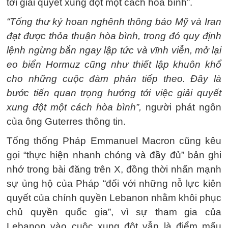
tới giải quyết xung đột một cách hòa bình”.
“Tổng thư ký hoan nghênh thông báo Mỹ và Iran
đạt được thỏa thuận hòa bình, trong đó quy định
lệnh ngừng bắn ngay lập tức và vĩnh viễn, mở lại
eo biển Hormuz cũng như thiết lập khuôn khổ
cho những cuộc đàm phán tiếp theo. Đây là
bước tiến quan trọng hướng tới việc giải quyết
xung đột một cách hòa bình”,
người phát ngôn
của ông Guterres thông tin.
Tổng thống Pháp Emmanuel Macron cũng kêu
gọi “thực hiện nhanh chóng và đầy đủ” bản ghi
nhớ trong bài đăng trên X, đồng thời nhấn mạnh
sự ủng hộ của Pháp “đối với những nỗ lực kiên
quyết của chính quyền Lebanon nhằm khôi phục
chủ quyền quốc gia”, vì sự tham gia của
Lebanon vào cuộc xung đột vẫn là điểm mấu