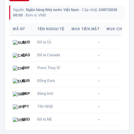
Nguồn:
Ngân hàng Nhà nước Việt Nam
· Cập nhật:
24/07/2026
00:00
· Đơn vị: VNĐ
MÃ NT
TÊN NGOẠI TỆ
MUA TIỀN MẶT
MUA CHUYỂN
AUD
Đô la Úc
-
CAD
Đô la Canada
-
CHF
Franc Thuỵ Sĩ
-
EUR
Đồng Euro
-
GBP
Bảng Anh
-
JPY
Yên Nhật
-
USD
Đô la Mỹ
-