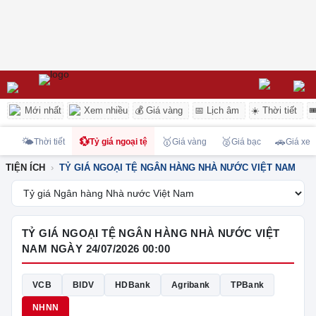
Mới nhất
Xem nhiều
💰 Giá vàng
📅 Lịch âm
☀️ Thời tiết

🌤️
💱
🥇
🥈
🚗
Thời tiết
Tỷ giá ngoại tệ
Giá vàng
Giá bạc
Giá xe
TIỆN ÍCH
TỶ GIÁ NGOẠI TỆ NGÂN HÀNG NHÀ NƯỚC VIỆT NAM
TỶ GIÁ NGOẠI TỆ NGÂN HÀNG NHÀ NƯỚC VIỆT
NAM NGÀY 24/07/2026 00:00
VCB
BIDV
HDBank
Agribank
TPBank
NHNN