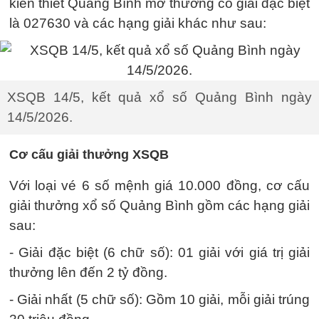
kiến thiết Quảng Bình mở thưởng có giải đặc biệt
là 027630 và các hạng giải khác như sau:
XSQB 14/5, kết quả xổ số Quảng Bình ngày
14/5/2026.
Cơ cấu giải thưởng XSQB
Với loại vé 6 số mệnh giá 10.000 đồng, cơ cấu
giải thưởng xổ số Quảng Bình gồm các hạng giải
sau:
- Giải đặc biệt (6 chữ số): 01 giải với giá trị giải
thưởng lên đến 2 tỷ đồng.
- Giải nhất (5 chữ số): Gồm 10 giải, mỗi giải trúng