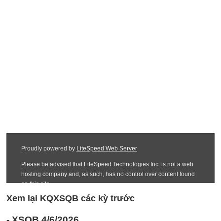
Xem lại KQXSQB các kỳ trước
- XSQB 4/6/2026