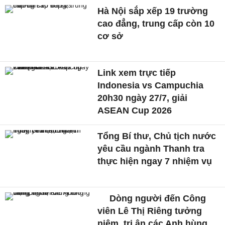
Hà Nội sắp xếp 19 trường
cao đẳng, trung cấp còn 10
cơ sở
Link xem trực tiếp
Indonesia vs Campuchia
20h30 ngày 27/7, giải
ASEAN Cup 2026
Tổng Bí thư, Chủ tịch nước
yêu cầu ngành Thanh tra
thực hiện ngay 7 nhiệm vụ
Dòng người đến Công
viên Lê Thị Riêng tưởng
niệm, tri ân các Anh hùng