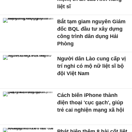
liệt sĩ
Bắt tạm giam nguyên Giám
đốc BQL đầu tư xây dựng
công trình dân dụng Hải
Phòng
Người dân Lào cung cấp vị
trí nghi có mộ nữ liệt sĩ bộ
đội Việt Nam
Cách biến iPhone thành
điện thoại 'cục gạch', giúp
trẻ cai nghiện mạng xã hội
Phát hiện thêm 8 hài cốt liệt