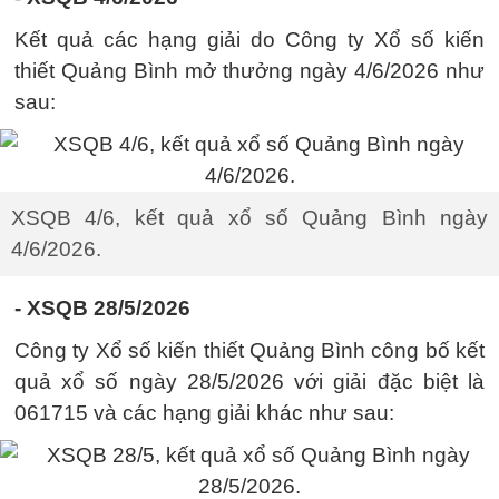
Kết quả các hạng giải do Công ty Xổ số kiến
thiết Quảng Bình mở thưởng ngày 4/6/2026 như
sau:
XSQB 4/6, kết quả xổ số Quảng Bình ngày
4/6/2026.
- XSQB 28/5/2026
Công ty Xổ số kiến thiết Quảng Bình công bố kết
quả xổ số ngày 28/5/2026 với giải đặc biệt là
061715 và các hạng giải khác như sau: