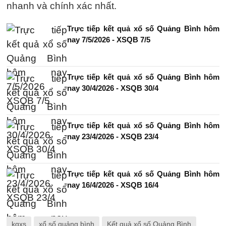
nhanh và chính xác nhất.
Trực tiếp kết quả xổ số Quảng Bình hôm
nay 7/5/2026 - XSQB 7/5
Trực tiếp kết quả xổ số Quảng Bình hôm
nay 30/4/2026 - XSQB 30/4
Trực tiếp kết quả xổ số Quảng Bình hôm
nay 23/4/2026 - XSQB 23/4
Trực tiếp kết quả xổ số Quảng Bình hôm
nay 16/4/2026 - XSQB 16/4
kqxs
xổ số quảng bình
Kết quả xổ số Quảng Bình