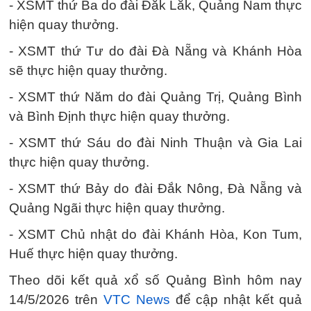
- XSMT thứ Ba do đài Đắk Lắk, Quảng Nam thực
hiện quay thưởng.
- XSMT thứ Tư do đài Đà Nẵng và Khánh Hòa
sẽ thực hiện quay thưởng.
- XSMT thứ Năm do đài Quảng Trị, Quảng Bình
và Bình Định thực hiện quay thưởng.
- XSMT thứ Sáu do đài Ninh Thuận và Gia Lai
thực hiện quay thưởng.
- XSMT thứ Bảy do đài Đắk Nông, Đà Nẵng và
Quảng Ngãi thực hiện quay thưởng.
- XSMT Chủ nhật do đài Khánh Hòa, Kon Tum,
Huế thực hiện quay thưởng.
Theo dõi kết quả xổ số Quảng Bình hôm nay
14/5/2026 trên
VTC News
để cập nhật kết quả