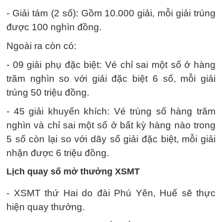
- Giải tám (2 số): Gồm 10.000 giải, mỗi giải trúng
được 100 nghìn đồng.
Ngoài ra còn có:
- 09 giải phụ đặc biệt: Vé chỉ sai một số ở hàng
trăm nghìn so với giải đặc biệt 6 số, mỗi giải
trúng 50 triệu đồng.
- 45 giải khuyến khích: Vé trùng số hàng trăm
nghìn và chỉ sai một số ở bất kỳ hàng nào trong
5 số còn lại so với dãy số giải đặc biệt, mỗi giải
nhận được 6 triệu đồng.
Lịch quay số mở thưởng XSMT
- XSMT thứ Hai do đài Phú Yên, Huế sẽ thực
hiện quay thưởng.