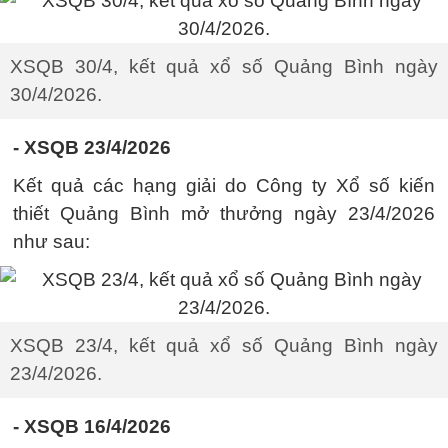
XSQB 30/4, kết quả xổ số Quảng Bình ngày
30/4/2026.
- XSQB 23/4/2026
Kết quả các hạng giải do Công ty Xổ số kiến
thiết Quảng Bình mở thưởng ngày 23/4/2026
như sau:
XSQB 23/4, kết quả xổ số Quảng Bình ngày
23/4/2026.
- XSQB 16/4/2026