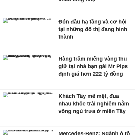
Đón đầu hạ tầng và cơ hội
tại những đô thị đang hình
thành
Hàng trăm miếng vàng thu
giữ tại nhà bạn gái Mr Pips
định giá hơn 222 tỷ đồng
Khách Tây mê mệt, đua
nhau khỏe trải nghiệm nằm
võng ngủ trưa ở miền Tây
Mercedes-Benz: Ngành ô tô