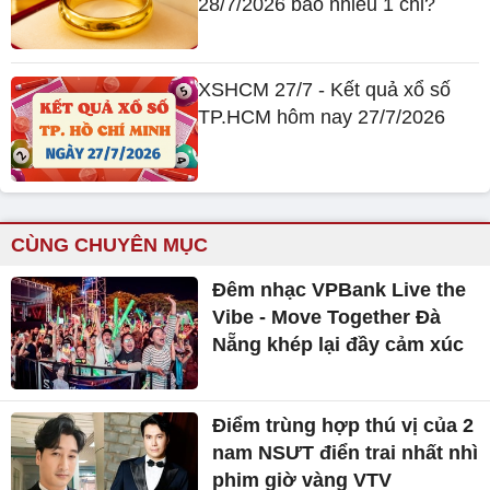
28/7/2026 bao nhiêu 1 chỉ?
XSHCM 27/7 - Kết quả xổ số
TP.HCM hôm nay 27/7/2026
CÙNG CHUYÊN MỤC
Đêm nhạc VPBank Live the
Vibe - Move Together Đà
Nẵng khép lại đầy cảm xúc
Điểm trùng hợp thú vị của 2
nam NSƯT điển trai nhất nhì
phim giờ vàng VTV