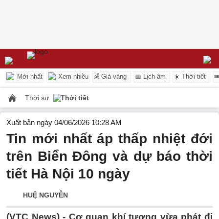
Mới nhất
Xem nhiều
💰 Giá vàng
📅 Lịch âm
☀️ Thời tiết

Thời sự
Thời tiết
Xuất bản ngày 04/06/2026 10:28 AM
Tin mới nhất áp thấp nhiệt đới
trên Biển Đông và dự báo thời
tiết Hà Nội 10 ngày
HUỆ NGUYỄN
(VTC News) -
Cơ quan khí tượng vừa phát đi