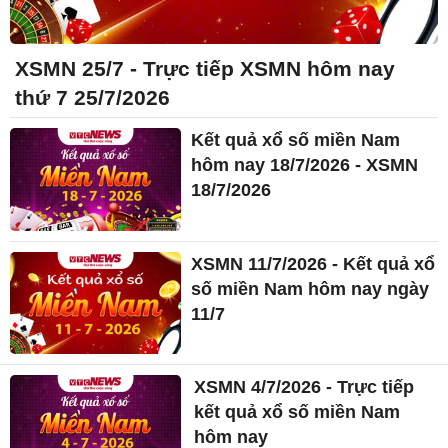
XSMN 25/7 - Trực tiếp XSMN hôm nay
thứ 7 25/7/2026
Kết quả xổ số miền Nam
hôm nay 18/7/2026 - XSMN
18/7/2026
XSMN 11/7/2026 - Kết quả xổ
số miền Nam hôm nay ngày
11/7
XSMN 4/7/2026 - Trực tiếp
kết quả xổ số miền Nam
hôm nay