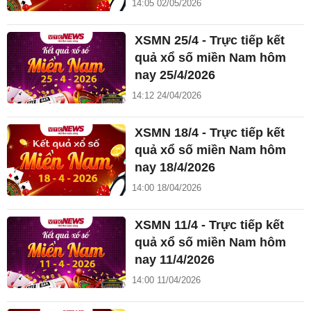
14:05 02/05/2026
XSMN 25/4 - Trực tiếp kết
quả xổ số miền Nam hôm
nay 25/4/2026
14:12 24/04/2026
XSMN 18/4 - Trực tiếp kết
quả xổ số miền Nam hôm
nay 18/4/2026
14:00 18/04/2026
XSMN 11/4 - Trực tiếp kết
quả xổ số miền Nam hôm
nay 11/4/2026
14:00 11/04/2026