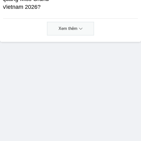
Xem thêm