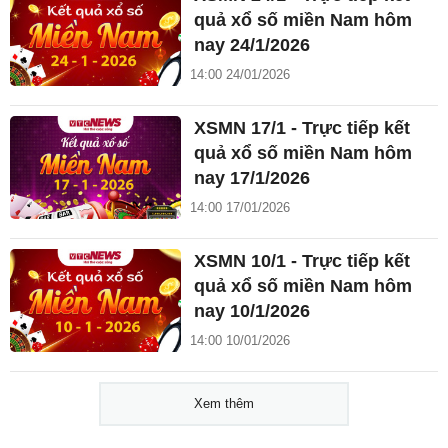
quả xổ số miền Nam hôm
nay 24/1/2026
14:00 24/01/2026
XSMN 17/1 - Trực tiếp kết
quả xổ số miền Nam hôm
nay 17/1/2026
14:00 17/01/2026
XSMN 10/1 - Trực tiếp kết
quả xổ số miền Nam hôm
nay 10/1/2026
14:00 10/01/2026
Xem thêm