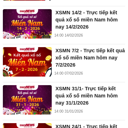
XSMN 14/2 - Trực tiếp kết
quả xổ số miền Nam hôm
nay 14/2/2026
14:00 14/02/2026
XSMN 7/2 - Trực tiếp kết quả
xổ số miền Nam hôm nay
7/2/2026
14:00 07/02/2026
XSMN 31/1- Trực tiếp kết
quả xổ số miền Nam hôm
nay 31/1/2026
14:00 31/01/2026
XSMN 24/1 - Trực tiếp kết