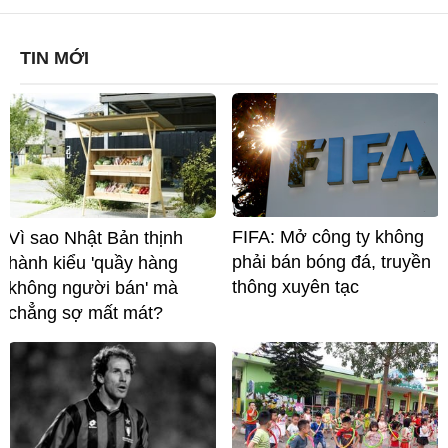
TIN MỚI
FIFA: Mở công ty không
Vì sao Nhật Bản thịnh
phải bán bóng đá, truyền
hành kiểu 'quầy hàng
thông xuyên tạc
không người bán' mà
chẳng sợ mất mát?