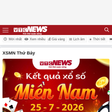
Mới nhất
Xem nhiều
💰 Giá vàng
📅 Lịch âm
☀️ Thời tiết

XSMN Thứ Bảy