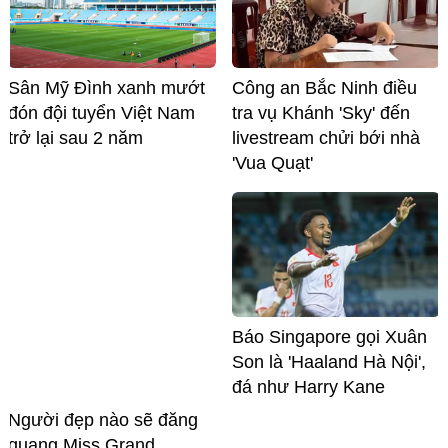
Sân Mỹ Đình xanh mướt
Công an Bắc Ninh điều
đón đội tuyển Việt Nam
tra vụ Khánh 'Sky' đến
trở lại sau 2 năm
livestream chửi bới nhà
'Vua Quạt'
Người đẹp nào sẽ đăng
Báo Singapore gọi Xuân
quang Miss Grand
Son là 'Haaland Hà Nội',
Vietnam 2026?
đá như Harry Kane