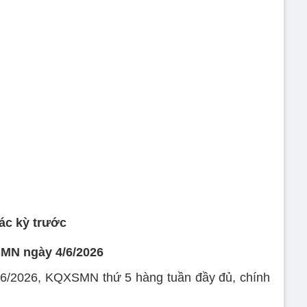
c kỳ trước
SMN ngày 4/6/2026
/6/2026, KQXSMN thứ 5 hàng tuần đầy đủ, chính