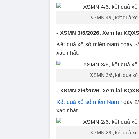
XSMN 4/6, kết quả x
- XSMN 3/6/2026. Xem lại KQX
Kết quả xổ số miền Nam ngày 3
xác nhất.
XSMN 3/6, kết quả x
- XSMN 2/6/2026. Xem lại KQX
Kết quả xổ số miền Nam
ngày 2/
xác nhất.
XSMN 2/6, kết quả x