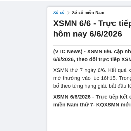
Xổ số
Xổ số miền Nam
XSMN 6/6 - Trực ti
hôm nay 6/6/2026
(VTC News) - XSMN 6/6, cập n
6/6/2026, theo dõi trực tiếp 
XSMN thứ 7 ngày 6/6. Kết quả 
mở thưởng vào lúc 16h15. Tron
bố theo từng hạng giải, bắt đầu từ
XSMN 6/6/2026 - Trực tiếp kết
miền Nam thứ 7- KQXSMN mới