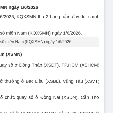
SMN ngày 1/6/2026
/6/2026, KQXSMN thứ 2 hàng tuần đầy đủ, chính
ổ số miền Nam (KQXSMN) ngày 1/6/2026.
am (XSMN)
 quay số ở Đồng Tháp (XSDT), TP.HCM (XSHCM)
ở thưởng ở Bạc Liêu (XSBL), Vũng Tàu (XSVT)
tổ chức quay số ở Đồng Nai (XSDN), Cần Thơ