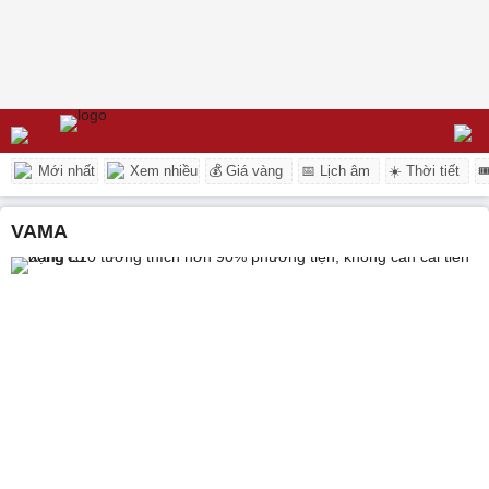
Mới nhất
Xem nhiều
💰 Giá vàng
📅 Lịch âm
☀️ Thời tiết

VAMA