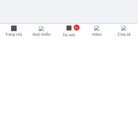
3+
Trang chủ
Xem nhiều
Video
Chia sẻ
Tin mới
THÔNG TIN HỮU ÍCH
Cập nhật nhanh các thông tin được quan tâm mỗi ngày