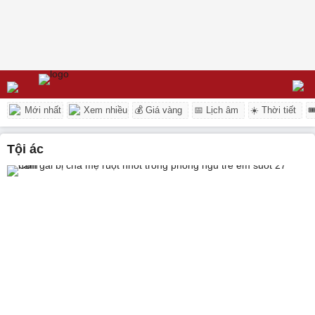
Mới nhất
Xem nhiều
💰 Giá vàng
📅 Lịch âm
☀️ Thời tiết

Tội ác