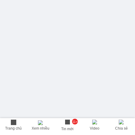
11+
Trang chủ
Xem nhiều
Video
Chia sẻ
Tin mới