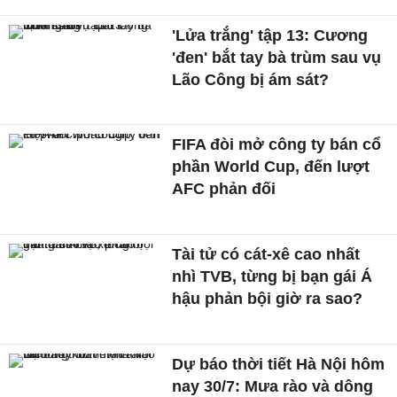
'Lửa trắng' tập 13: Cương
'đen' bắt tay bà trùm sau vụ
Lão Công bị ám sát?
FIFA đòi mở công ty bán cổ
phần World Cup, đến lượt
AFC phản đối
Tài tử có cát-xê cao nhất
nhì TVB, từng bị bạn gái Á
hậu phản bội giờ ra sao?
Dự báo thời tiết Hà Nội hôm
nay 30/7: Mưa rào và dông