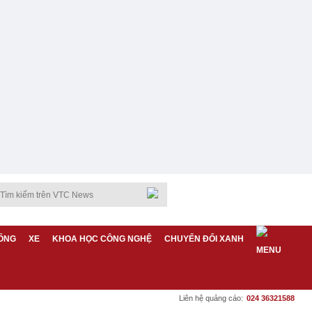
ỐNG
XE
KHOA HỌC CÔNG NGHỆ
CHUYỂN ĐỔI XANH
Liên hệ quảng cáo:
024 36321588