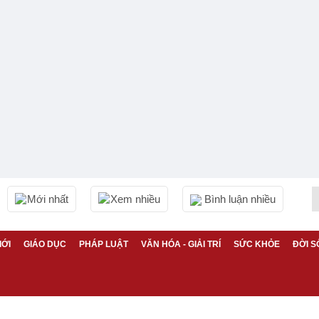
Mới nhất
Xem nhiều
Bình luận nhiều
IỚI
GIÁO DỤC
PHÁP LUẬT
VĂN HÓA - GIẢI TRÍ
SỨC KHỎE
ĐỜI S