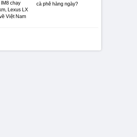
G IM8 chạy
cà phê hàng ngày?
km, Lexus LX
 về Việt Nam