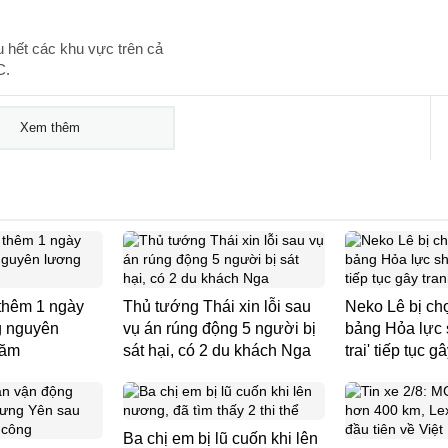
u hết các khu vực trên cả
C.
Xem thêm
 thêm 1 ngày
Thủ tướng Thái xin lỗi sau
Neko Lê bị ch
g nguyên
vụ án rúng động 5 người bị
bảng Hỏa lực
năm
sát hại, có 2 du khách Nga
trai' tiếp tục g
Ba chị em bị lũ cuốn khi lên