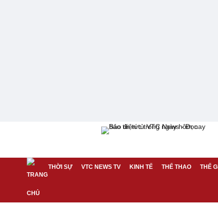
THỜI SỰ
VTC NEWS TV
KINH TẾ
THỂ THAO
THẾ G