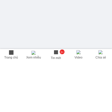
1+
Trang chủ
Xem nhiều
Video
Chia sẻ
Tin mới