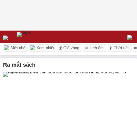
Mới nhất
Xem nhiều
💰 Giá vàng
📅 Lịch âm
☀️ Thời tiết

ra mắt sách