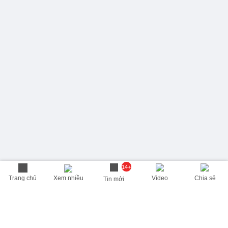
14+
Trang chủ
Xem nhiều
Video
Chia sẻ
Tin mới