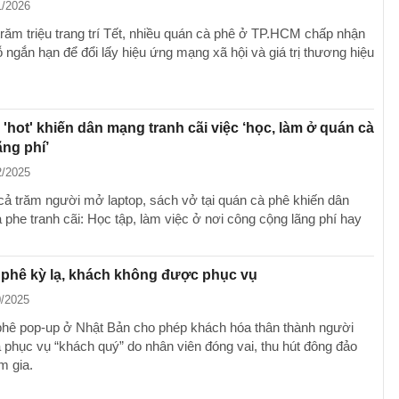
1/2026
trăm triệu trang trí Tết, nhiều quán cà phê ở TP.HCM chấp nhận
 ngắn hạn để đổi lấy hiệu ứng mạng xã hội và giá trị thương hiệu
'hot' khiến dân mạng tranh cãi việc ‘học, làm ở quán cà
ãng phí’
2/2025
cả trăm người mở laptop, sách vở tại quán cà phê khiến dân
 phe tranh cãi: Học tập, làm việc ở nơi công cộng lãng phí hay
 phê kỳ lạ, khách không được phục vụ
0/2025
hê pop-up ở Nhật Bản cho phép khách hóa thân thành người
à phục vụ “khách quý” do nhân viên đóng vai, thu hút đông đảo
m gia.