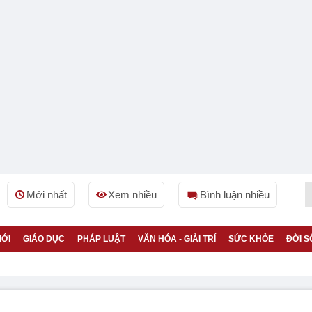
Mới nhất
Xem nhiều
Bình luận nhiều
IỚI
GIÁO DỤC
PHÁP LUẬT
VĂN HÓA - GIẢI TRÍ
SỨC KHỎE
ĐỜI S