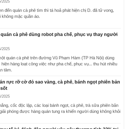
5/2025
 đến quán cà phê tìm thì tá hoả phát hiện chị D. đã tử vong,
i không mặc quần áo.
quán cà phê dùng robot pha chế, phục vụ thay người
5/2025
một quán cà phê trên đường Vũ Phạm Hàm (TP Hà Nội) dùng
 hiện hàng loạt công việc như pha chế, phục vụ... thu hút nhiều
n tâm.
n rực rỡ cờ đỏ sao vàng, cà phê, bánh ngọt phiên bản
 sốt
4/2025
hắng, cốc độc lập, các loại bánh ngọt, cà phê, trà sữa phiên bản
 giải phóng được hàng quán tung ra khiến người dùng không khỏi