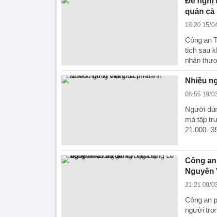
Đề nghị 
quán cà
18:20 15/0
Công an T
tích sau 
nhân thươ
Nhiều ng
06:55 19/0
Người dùn
mà tập tru
21.000- 3
Công an 
Nguyên 
21:21 09/0
Công an p
người tro