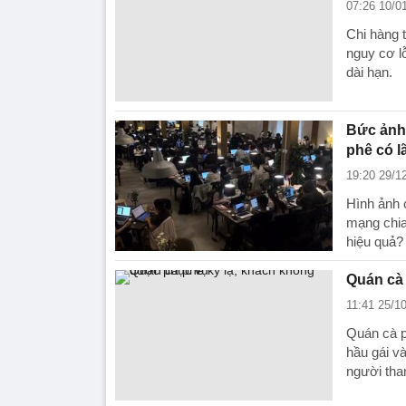
07:26 10/0
Chi hàng 
nguy cơ lỗ
dài hạn.
Bức ảnh 
phê có l
19:20 29/1
Hình ảnh 
mạng chia
hiệu quả?
Quán cà
11:41 25/1
Quán cà p
hầu gái v
người tha