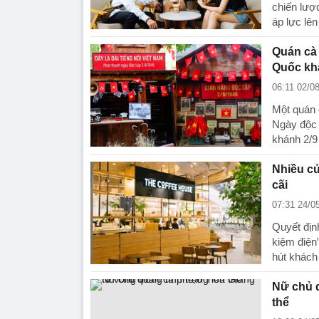
chiến lượ
áp lực lên
Quán cà
Quốc kh
06:11 02/0
Một quán c
Ngày độc
khánh 2/9 
Nhiều cử
cãi
07:31 24/0
Quyết địn
kiệm điện”
hút khách
Nữ chủ q
thể