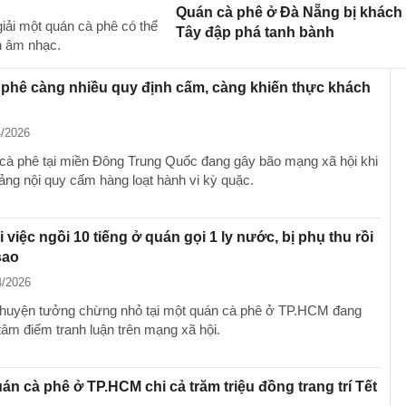
Quán cà phê ở Đà Nẵng bị khách
iải một quán cà phê có thể
Tây đập phá tanh bành
ền âm nhạc.
phê càng nhiều quy định cấm, càng khiến thực khách
ú
4/2026
cà phê tại miền Đông Trung Quốc đang gây bão mạng xã hội khi
ảng nội quy cấm hàng loạt hành vi kỳ quặc.
i việc ngồi 10 tiếng ở quán gọi 1 ly nước, bị phụ thu rồi
sao
4/2026
huyện tưởng chừng nhỏ tại một quán cà phê ở TP.HCM đang
tâm điểm tranh luận trên mạng xã hội.
án cà phê ở TP.HCM chi cả trăm triệu đồng trang trí Tết