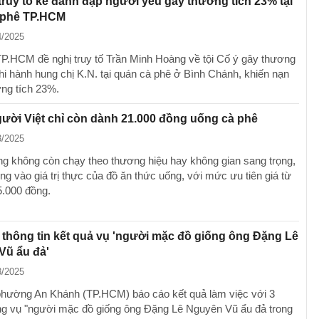
truy tố kẻ đánh đập người yêu gây thương tích 23% tại
 phê TP.HCM
4/2025
P.HCM đề nghị truy tố Trần Minh Hoàng về tội Cố ý gây thương
khi hành hung chị K.N. tại quán cà phê ở Bình Chánh, khiến nạn
ng tích 23%.
ười Việt chỉ còn dành 21.000 đồng uống cà phê
3/2025
g không còn chạy theo thương hiệu hay không gian sang trọng,
ng vào giá trị thực của đồ ăn thức uống, với mức ưu tiên giá từ
5.000 đồng.
thông tin kết quả vụ 'người mặc đồ giống ông Đặng Lê
Vũ ẩu đả'
3/2025
hường An Khánh (TP.HCM) báo cáo kết quả làm việc với 3
ng vụ "người mặc đồ giống ông Đặng Lê Nguyên Vũ ẩu đả trong