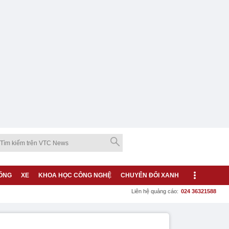
ỐNG
XE
KHOA HỌC CÔNG NGHỆ
CHUYỂN ĐỔI XANH
Liên hệ quảng cáo:
024 36321588