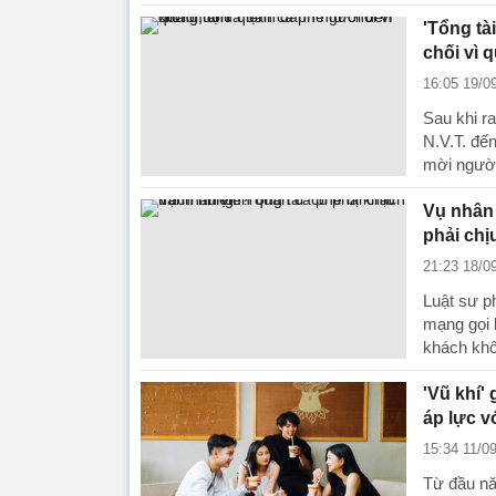
'Tổng tà
chối vì 
16:05 19/0
Sau khi ra
N.V.T. đế
mời người
Vụ nhân 
phải chị
21:23 18/0
Luật sư p
mạng gọi l
khách khô
'Vũ khí'
áp lực v
15:34 11/0
Từ đầu nă