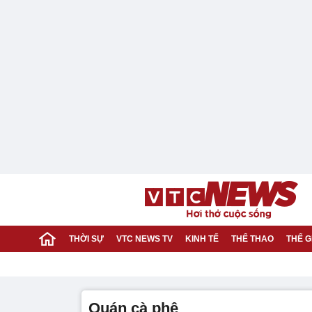
THỜI SỰ
VTC NEWS TV
KINH TẾ
THỂ THAO
THẾ G
quán cà phê