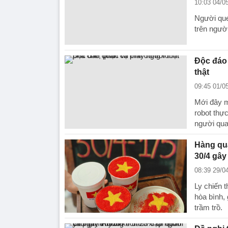
10:03 04/0
Người quen
trên ngườ
Độc đáo 
thật
09:45 01/0
Mới đây 
robot thực
người qua
Hàng quá
30/4 gây
08:39 29/0
Ly chiến t
hòa bình,
trầm trồ.