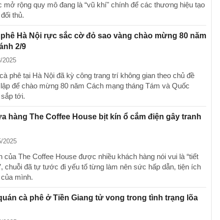
c mở rộng quy mô đang là “vũ khí" chính để các thương hiệu tạo
 đối thủ.
 phê Hà Nội rực sắc cờ đỏ sao vàng chào mừng 80 năm
ánh 2/9
8/2025
à phê tại Hà Nội đã kỳ công trang trí không gian theo chủ đề
 lập để chào mừng 80 năm Cách mạng tháng Tám và Quốc
sắp tới.
a hàng The Coffee House bịt kín ổ cắm điện gây tranh
5/2025
h của The Coffee House được nhiều khách hàng nói vui là “tiết
, chuỗi đã tự tước đi yếu tố từng làm nên sức hấp dẫn, tiện ích
 của mình.
uán cà phê ở Tiền Giang tử vong trong tình trạng lõa