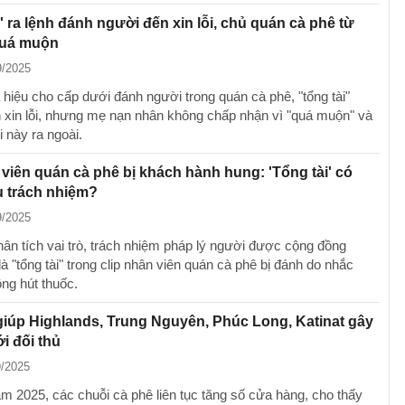
i' ra lệnh đánh người đến xin lỗi, chủ quán cà phê từ
quá muộn
9/2025
 hiệu cho cấp dưới đánh người trong quán cà phê, "tổng tài"
n xin lỗi, nhưng mẹ nạn nhân không chấp nhận vì "quá muộn" và
 này ra ngoài.
viên quán cà phê bị khách hành hung: 'Tổng tài' có
u trách nhiệm?
9/2025
hân tích vai trò, trách nhiệm pháp lý người được cộng đồng
à "tổng tài" trong clip nhân viên quán cà phê bị đánh do nhắc
ng hút thuốc.
 giúp Highlands, Trung Nguyên, Phúc Long, Katinat gây
ới đối thủ
9/2025
m 2025, các chuỗi cà phê liên tục tăng số cửa hàng, cho thấy