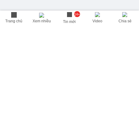
14+
Trang chủ
Xem nhiều
Video
Chia sẻ
Tin mới
THÔNG TIN HỮU ÍCH
Cập nhật nhanh các thông tin được quan tâm mỗi ngày
Lịch âm hôm nay