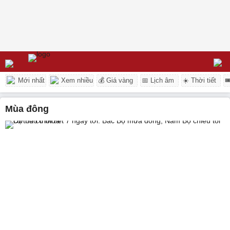
Mới nhất
Xem nhiều
💰 Giá vàng
📅 Lịch âm
☀️ Thời tiết

mùa đông