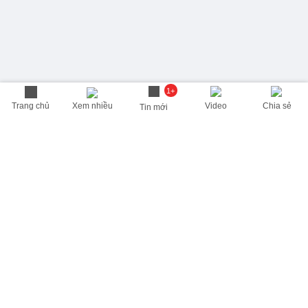
1+
Trang chủ
Xem nhiều
Video
Chia sẻ
Tin mới
THÔNG TIN HỮU ÍCH