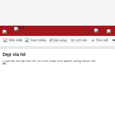
Mới nhất
Xem nhiều
💰 Giá vàng
📅 Lịch âm
☀️ Thời tiết

Dẹp vỉa hè