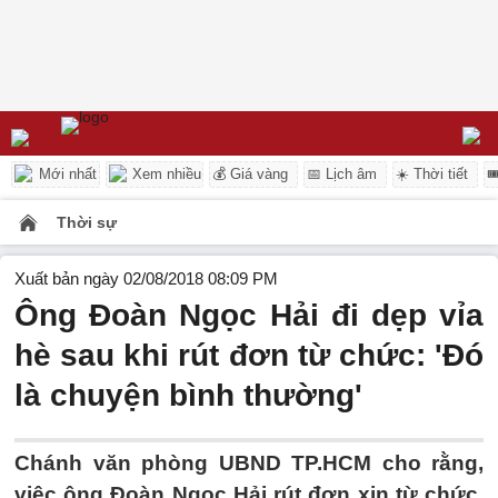
Mới nhất
Xem nhiều
💰 Giá vàng
📅 Lịch âm
☀️ Thời tiết

Thời sự
Xuất bản ngày 02/08/2018 08:09 PM
Ông Đoàn Ngọc Hải đi dẹp vỉa
hè sau khi rút đơn từ chức: 'Đó
là chuyện bình thường'
Chánh văn phòng UBND TP.HCM cho rằng,
việc ông Đoàn Ngọc Hải rút đơn xin từ chức,