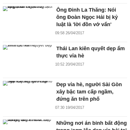
Ông Đinh La Thăng: Nói
ông Đoàn Ngọc Hải bị kỷ
luật là 'lời đồn vớ vẩn'
09:58 26/04/2017
Thái Lan kiên quyết dẹp ẩm
thực vỉa hè
10:52 20/04/2017
Dẹp vỉa hè, người Sài Gòn
xây bậc tam cấp ngầm,
đứng ăn trên phố
07:30 19/04/2017
Những nơi án binh bất động