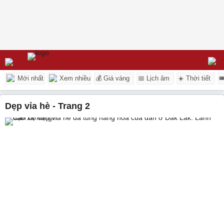
Mới nhất
Xem nhiều
💰 Giá vàng
📅 Lịch âm
☀️ Thời tiết

Dẹp vỉa hè - Trang 2