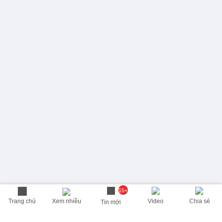
15+
Trang chủ
Xem nhiều
Video
Chia sẻ
Tin mới