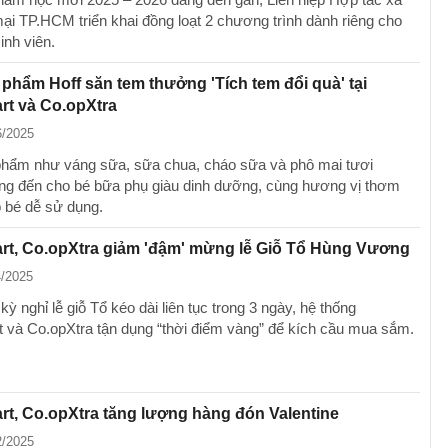
i TP.HCM triển khai đồng loạt 2 chương trình dành riêng cho
inh viên.
phẩm Hoff săn tem thưởng 'Tích tem đổi quà' tại
rt và Co.opXtra
6/2025
hẩm như váng sữa, sữa chua, cháo sữa và phô mai tươi
ang đến cho bé bữa phụ giàu dinh dưỡng, cùng hương vị thơm
p bé dễ sử dụng.
rt, Co.opXtra giảm 'đậm' mừng lễ Giỗ Tổ Hùng Vương
4/2025
ỳ nghỉ lễ giỗ Tổ kéo dài liên tục trong 3 ngày, hệ thống
 và Co.opXtra tận dụng “thời điểm vàng” để kích cầu mua sắm.
t, Co.opXtra tăng lượng hàng đón Valentine
2/2025