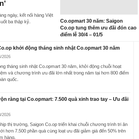
n'
àng ngày, kết nối hàng Việt
Co.opmart 30 năm: Saigon
suốt ba thập kỷ.
Co.op tung thêm ưu đãi đón cao
điểm lễ 30/4 – 01/5
o.op khởi động tháng sinh nhật Co.opmart 30 năm
4/2026
ộng tháng sinh nhật Co.opmart 30 năm, khởi động chuỗi hoạt
iệm và chương trình ưu đãi lớn nhất trong năm tại hơn 800 điểm
oàn quốc.
rộn ràng tại Co.opmart: 7.500 quà xinh trao tay – Ưu đãi
3/2026
ịp thị trường, Saigon Co.op triển khai chuỗi chương trình tri ân
với hơn 7.500 phần quà cùng loạt ưu đãi giảm giá đến 50% trên
m hàng.