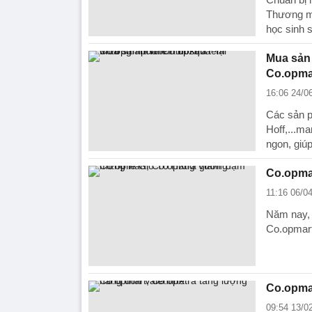
Thương mạ
học sinh s
Mua sản 
Co.opma
16:06 24/0
Các sản p
Hoff,...m
ngon, giú
Co.opma
11:16 06/0
Năm nay, k
Co.opmart
Co.opmar
09:54 13/0