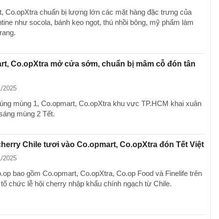
, Co.opXtra chuẩn bị lượng lớn các mặt hàng đặc trưng của
tine như socola, bánh kẹo ngọt, thú nhồi bông, mỹ phẩm làm
trang.
rt, Co.opXtra mở cửa sớm, chuẩn bị mâm cỗ đón tân
1/2025
đúng mùng 1, Co.opmart, Co.opXtra khu vực TP.HCM khai xuân
sáng mùng 2 Tết.
cherry Chile tươi vào Co.opmart, Co.opXtra đón Tết Việt
1/2025
.op bao gồm Co.opmart, Co.opXtra, Co.op Food và Finelife trên
 tổ chức lễ hội cherry nhập khẩu chính ngạch từ Chile.