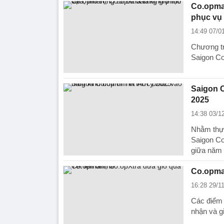
Co.opmar
phục vụ
14:49 07/0
Chương tr
Saigon Co
Saigon C
2025
14:38 03/1
Nhằm thực
Saigon Co
giữa năm 
Co.opmar
16:28 29/1
Các điểm 
nhận và g