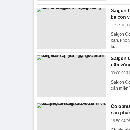
Saigon C
bà con v
17:27 10/1
Saigon Co
bán, kho 
lũ.
Saigon 
dân vùn
09:00 06/1
Saigon Co
dân miền 
Co.opmar
sản phẩ
16:50 04/0
Chuẩn bị 