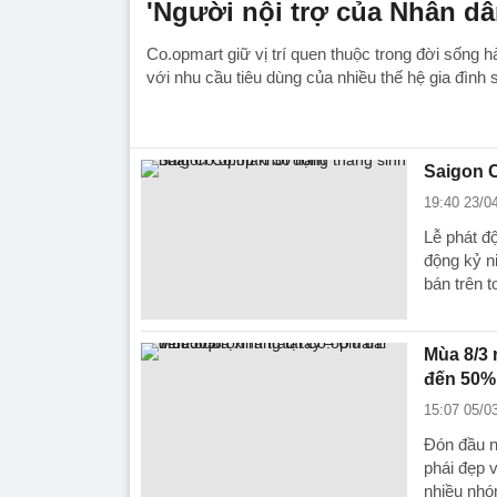
'Người nội trợ của Nhân dâ
Co.opmart giữ vị trí quen thuộc trong đời sống h
với nhu cầu tiêu dùng của nhiều thế hệ gia đình 
Saigon C
19:40 23/0
Lễ phát đ
động kỷ n
bán trên t
Mùa 8/3 
đến 50%
15:07 05/0
Đón đầu nh
phái đẹp 
nhiều nhó