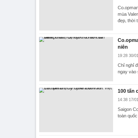
Co.opmart
mùa Valen
đẹp, thời 
Co.opma
niên
19:28 30/0
Chỉ nghỉ 
ngay vào 
100 tấn 
14:38 17/0
Saigon Co
toàn quốc