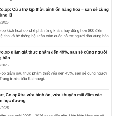
o.op: Cứu trợ kịp thời, bình ổn hàng hóa – san sẻ cùng
ùng lũ
1/2025
.op kích hoạt cơ chế phản ứng khẩn, huy động hơn 800 điểm
vệ tinh và hệ thống hậu cần toàn quốc hỗ trợ người dân vùng bão
Co.op giảm giá thực phẩm đến 49%, san sẻ cùng người
g bão
1/2025
.op giảm sâu thực phẩm thiết yếu đến 49%, san sẻ cùng người
Trung trước bão Kalmaegi.
t, Co.opXtra vừa bình ổn, vừa khuyến mãi đậm các
m học đường
8/2025
năm học mới 2025 – 2026 đang đến gần, Liên hiệp Hợp tác xã