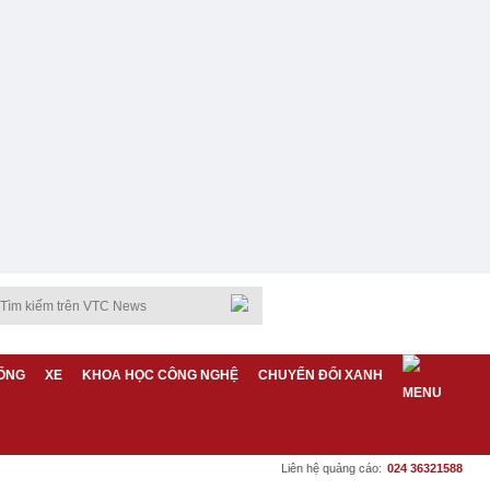
ỐNG
XE
KHOA HỌC CÔNG NGHỆ
CHUYỂN ĐỔI XANH
Liên hệ quảng cáo:
024 36321588