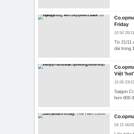
Co.opmar
Friday
10:50 20/1
Từ 21/11 
dài trong 
Co.opmar
Việt 'ho
15:06 03/1
Saigon Co
hơn 800 đ
Co.opma
04:15 06/0