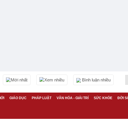
Mới nhất
Xem nhiều
Bình luận nhiều
IỚI
GIÁO DỤC
PHÁP LUẬT
VĂN HÓA - GIẢI TRÍ
SỨC KHỎE
ĐỜI S