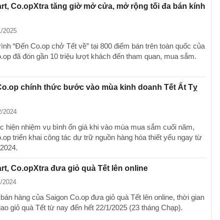
t, Co.opXtra tăng giờ mở cửa, mở rộng tối đa bán kính
1/2025
ình “Đến Co.op chở Tết về” tại 800 điểm bán trên toàn quốc của
.op đã đón gần 10 triệu lượt khách đến tham quan, mua sắm.
o.op chính thức bước vào mùa kinh doanh Tết Ất Tỵ
2/2024
 hiện nhiệm vụ bình ổn giá khi vào mùa mua sắm cuối năm,
.op triển khai công tác dự trữ nguồn hàng hóa thiết yếu ngay từ
2024.
t, Co.opXtra đưa giỏ quà Tết lên online
1/2024
bán hàng của Saigon Co.op đưa giỏ quà Tết lên online, thời gian
iao giỏ quà Tết từ nay đến hết 22/1/2025 (23 tháng Chạp).