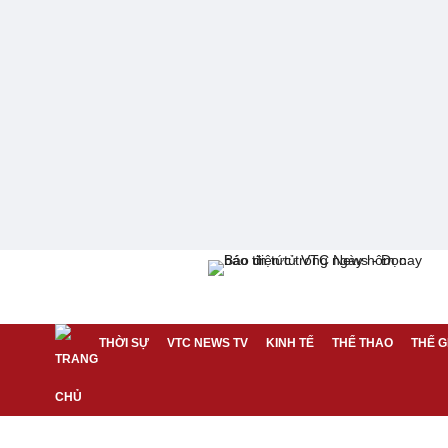
THỜI SỰ
VTC NEWS TV
KINH TẾ
THỂ THAO
THẾ G