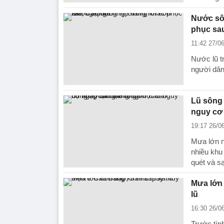
Nước sô
phục sau
11:42 27/0
Nước lũ t
người dân
Lũ sông
nguy cơ 
19:17 26/0
Mưa lớn n
nhiều khu
quét và sạ
Mưa lớn 
lũ
16:30 26/0
Trước tìn