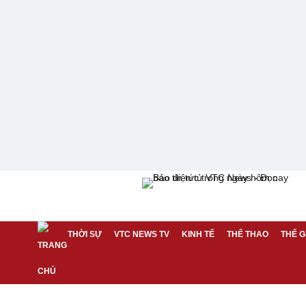
THỜI SỰ
VTC NEWS TV
KINH TẾ
THỂ THAO
THẾ G