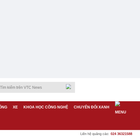
ỐNG
XE
KHOA HỌC CÔNG NGHỆ
CHUYỂN ĐỔI XANH
Liên hệ quảng cáo:
024 36321588