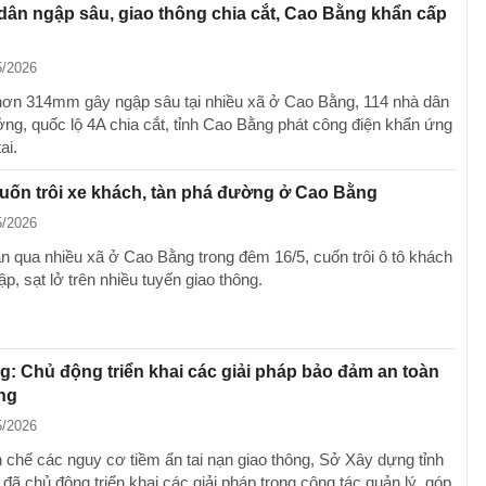
dân ngập sâu, giao thông chia cắt, Cao Bằng khẩn cấp
5/2026
ơn 314mm gây ngập sâu tại nhiều xã ở Cao Bằng, 114 nhà dân
ởng, quốc lộ 4A chia cắt, tỉnh Cao Bằng phát công điện khẩn ứng
ai.
uốn trôi xe khách, tàn phá đường ở Cao Bằng
5/2026
àn qua nhiều xã ở Cao Bằng trong đêm 16/5, cuốn trôi ô tô khách
p, sạt lở trên nhiều tuyến giao thông.
: Chủ động triển khai các giải pháp bảo đảm an toàn
ng
5/2026
chế các nguy cơ tiềm ẩn tai nạn giao thông, Sở Xây dựng tỉnh
đã chủ động triển khai các giải pháp trong công tác quản lý, góp