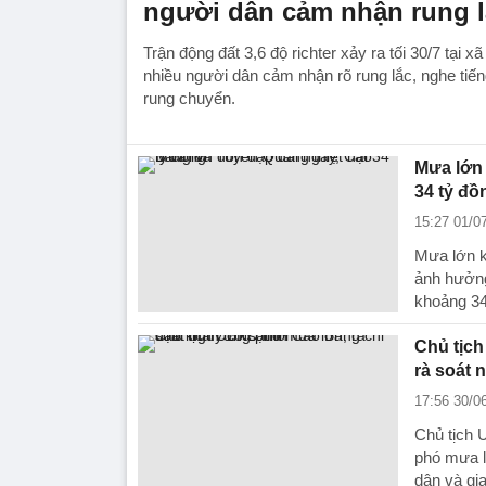
người dân cảm nhận rung l
Trận động đất 3,6 độ richter xảy ra tối 30/7 tại 
nhiều người dân cảm nhận rõ rung lắc, nghe tiến
rung chuyển.
Mưa lớn 
34 tỷ đồ
15:27 01/0
Mưa lớn k
ảnh hưởng 
khoảng 34
Chủ tịc
rà soát 
17:56 30/0
Chủ tịch 
phó mưa l
dân và gi