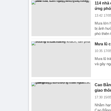
114 nhà 
ứng phó
13:42 17/0
Mưa lớn h
bị ảnh hư
phó thiên t
Mưa lũ c
10:35 17/0
Mưa lũ tr
và gây ngậ
Cao Bằng
giao thô
17:30 15/0
Nhằm hạn 
Cao Bằng 