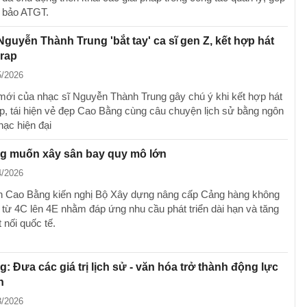
 bảo ATGT.
Nguyễn Thành Trung 'bắt tay' ca sĩ gen Z, kết hợp hát
 rap
5/2026
mới của nhạc sĩ Nguyễn Thành Trung gây chú ý khi kết hợp hát
ap, tái hiện vẻ đẹp Cao Bằng cùng câu chuyện lịch sử bằng ngôn
ạc hiện đại
g muốn xây sân bay quy mô lớn
4/2026
 Cao Bằng kiến nghị Bộ Xây dựng nâng cấp Cảng hàng không
từ 4C lên 4E nhằm đáp ứng nhu cầu phát triển dài hạn và tăng
 nối quốc tế.
: Đưa các giá trị lịch sử - văn hóa trở thành động lực
n
3/2026