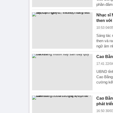
phần đảm
Nhạc sĩ 
then với
10:53 04/0
Sáng tác 
then và r
ngữ âm nh
Cao Bằn
17:41 22/0
UBND tỉnh
Cao Bằng 
cường kết
Cao Bằng
phát triể
16:50 30/0