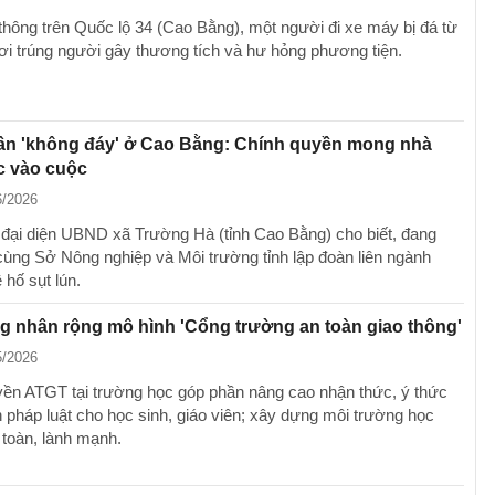
thông trên Quốc lộ 34 (Cao Bằng), một người đi xe máy bị đá từ
rơi trúng người gây thương tích và hư hỏng phương tiện.
hần 'không đáy' ở Cao Bằng: Chính quyền mong nhà
c vào cuộc
6/2026
 đại diện UBND xã Trường Hà (tỉnh Cao Bằng) cho biết, đang
cùng Sở Nông nghiệp và Môi trường tỉnh lập đoàn liên ngành
ề hố sụt lún.
 nhân rộng mô hình 'Cổng trường an toàn giao thông'
5/2026
yền ATGT tại trường học góp phần nâng cao nhận thức, ý thức
 pháp luật cho học sinh, giáo viên; xây dựng môi trường học
toàn, lành mạnh.