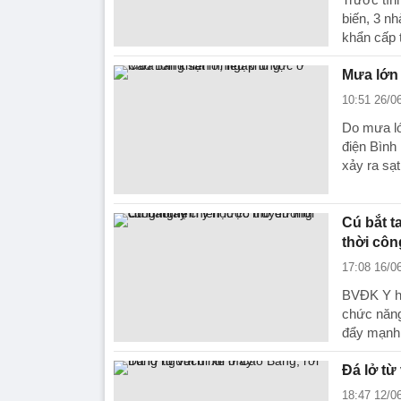
biến, 3 nh
khẩn cấp 
Mưa lớn 
10:51 26/0
Do mưa lớ
điện Bình
xảy ra sạt
Cú bắt t
thời cô
17:08 16/0
BVĐK Y họ
chức năng
đẩy mạnh 
Đá lở từ
18:47 12/0