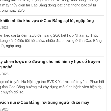
à máy thủy điện tại Cao Bằng đồng loạt phát thông báo xả lũ
trong ngày 26/6.
khiến nhiều khu vực ở Cao Bằng sạt lở, ngập úng
6/2026
n kéo dài từ đêm 25/6 đến sáng 26/6 kết hợp Nhà máy Thủy
 Long xả lũ điều tiết hồ chứa, nhiều địa phương ở tỉnh Cao Bằng
 lở, ngập úng.
ay chiến lược mở đường cho mô hình y học cổ truyền
ng nghệ
6/2026
c cổ truyền Hà Nội hợp tác BVĐK Y dược cổ truyền - Phục hồi
 tỉnh Cao Bằng hướng tới xây dựng mô hình bệnh viện hiện đại,
chuyển đổi số.
 vách núi ở Cao Bằng, rơi trúng người đi xe máy
6/2026