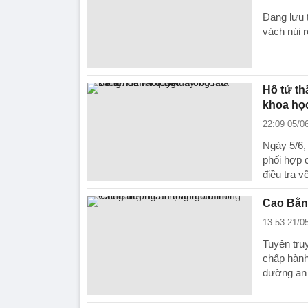
Đang lưu 
vách núi 
Hố tử t
khoa họ
22:09 05/0
Ngày 5/6,
phối hợp 
điều tra v
Cao Bằng
13:53 21/0
Tuyên tru
chấp hành
đường an 