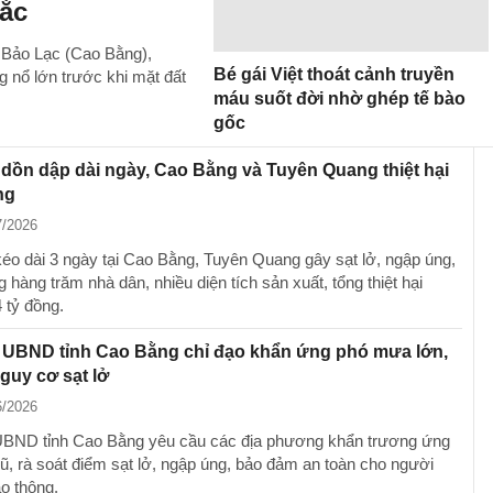
ắc
xã Bảo Lạc (Cao Bằng),
Bé gái Việt thoát cảnh truyền
g nổ lớn trước khi mặt đất
máu suốt đời nhờ ghép tế bào
gốc
dồn dập dài ngày, Cao Bằng và Tuyên Quang thiệt hại
ng
7/2026
éo dài 3 ngày tại Cao Bằng, Tuyên Quang gây sạt lở, ngập úng,
hàng trăm nhà dân, nhiều diện tích sản xuất, tổng thiệt hại
 tỷ đồng.
h UBND tỉnh Cao Bằng chỉ đạo khẩn ứng phó mưa lớn,
nguy cơ sạt lở
6/2026
UBND tỉnh Cao Bằng yêu cầu các địa phương khẩn trương ứng
ũ, rà soát điểm sạt lở, ngập úng, bảo đảm an toàn cho người
ao thông.