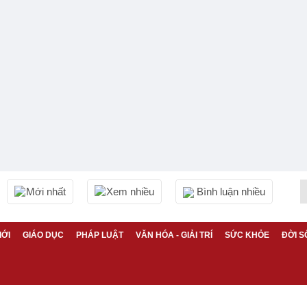
Mới nhất
Xem nhiều
Bình luận nhiều
IỚI
GIÁO DỤC
PHÁP LUẬT
VĂN HÓA - GIẢI TRÍ
SỨC KHỎE
ĐỜI S