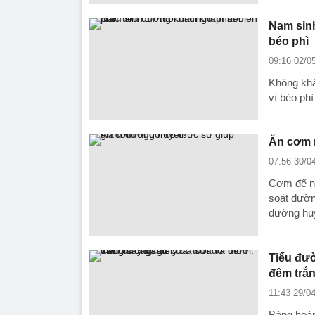
Nam sinh
béo phì
09:16 02/0
Không khá
vì béo ph
Ăn cơm 
07:56 30/0
Cơm để ng
soát đườn
đường huy
Tiểu đườ
đêm trắ
11:43 29/0
Bàng hoàn