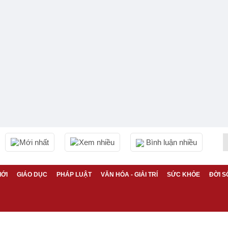
Mới nhất
Xem nhiều
Bình luận nhiều
IỚI
GIÁO DỤC
PHÁP LUẬT
VĂN HÓA - GIẢI TRÍ
SỨC KHỎE
ĐỜI S