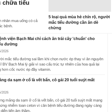
 chữa tiểu
5 loại quả mùa hè chín rộ, người
nh nhân mua uống có cả
mắc tiểu đường cần ăn dè
ắc bệnh.
chừng
ệnh viện Bạch Mai chỉ cách ăn trái cây 'chuẩn' cho
iểu đường
5/2026
ời mắc tiểu đường sai lầm khi chọn nước ép thay vì ăn nguyên
ĩ BV Bạch Mai lý giải vì sao cấu trúc tự nhiên của hoa quả lại
g hơn cốc nước ép đầy vitamin.
g da sạm ở cổ là vết bẩn, cô gái 20 tuổi suýt mất
5/2026
g mảng da sạm ở cổ là vết bẩn, cô gái 20 tuổi suýt mất mạng
hứng nhiễm toan ceton vì căn bệnh tiểu đường đang ngày càng
 diễn tiến âm thầm.