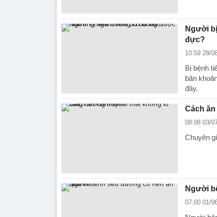
Người b
đực?
10:59 28/0
Bị bệnh t
băn khoăn
đây.
Cách ăn 
08:08 03/0
Chuyên gi
Người bệ
07:00 01/0