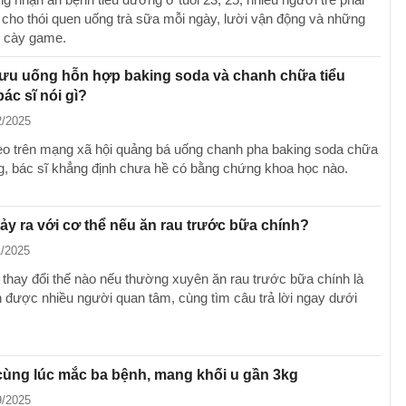
ắt cho thói quen uống trà sữa mỗi ngày, lười vận động và những
 cày game.
lưu uống hỗn hợp baking soda và chanh chữa tiểu
ác sĩ nói gì?
2/2025
eo trên mạng xã hội quảng bá uống chanh pha baking soda chữa
g, bác sĩ khẳng định chưa hề có bằng chứng khoa học nào.
xảy ra với cơ thể nếu ăn rau trước bữa chính?
1/2025
 thay đổi thế nào nếu thường xuyên ăn rau trước bữa chính là
 được nhiều người quan tâm, cùng tìm câu trả lời ngay dưới
ùng lúc mắc ba bệnh, mang khối u gần 3kg
9/2025