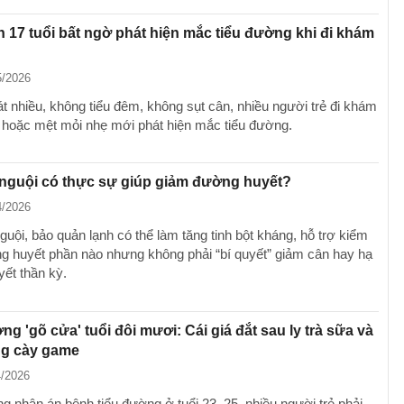
 17 tuổi bất ngờ phát hiện mắc tiểu đường khi đi khám
5/2026
t nhiều, không tiểu đêm, không sụt cân, nhiều người trẻ đi khám
ì hoặc mệt mỏi nhẹ mới phát hiện mắc tiểu đường.
nguội có thực sự giúp giảm đường huyết?
4/2026
uội, bảo quản lạnh có thể làm tăng tinh bột kháng, hỗ trợ kiểm
g huyết phần nào nhưng không phải “bí quyết” giảm cân hay hạ
ết thần kỳ.
ng 'gõ cửa' tuổi đôi mươi: Cái giá đắt sau ly trà sữa và
ng cày game
4/2026
g nhận án bệnh tiểu đường ở tuổi 23, 25, nhiều người trẻ phải