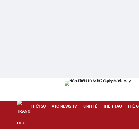
THỜI SỰ
VTC NEWS TV
KINH TẾ
THỂ THAO
THẾ G