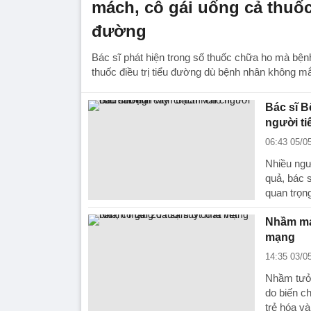
mách, cô gái uống cả thuốc
đường
Bác sĩ phát hiện trong số thuốc chữa ho mà bệ
thuốc điều trị tiểu đường dù bệnh nhân không m
Bác sĩ B
người t
06:43 05/0
Nhiều ngư
quả, bác s
quan trọn
Nhầm mản
mạng
14:35 03/0
Nhầm tưởn
do biến c
trẻ hóa và