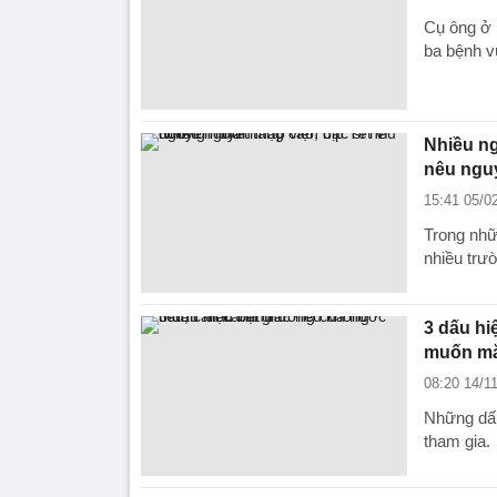
Cụ ông ở 
ba bệnh vù
Nhiều ng
nêu ngu
15:41 05/0
Trong nhữ
nhiều trư
3 dấu hi
muốn m
08:20 14/1
Những dấu
tham gia.