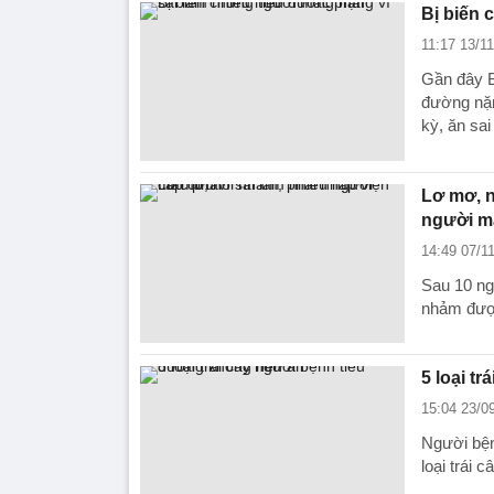
Bị biến 
11:17 13/1
Gần đây B
đường nặn
kỳ, ăn sai
Lơ mơ, n
người m
14:49 07/1
Sau 10 ng
nhảm được
5 loại t
15:04 23/0
Người bện
loại trái 