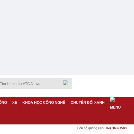
ỐNG
XE
KHOA HỌC CÔNG NGHỆ
CHUYỂN ĐỔI XANH
Liên hệ quảng cáo:
024 36321588