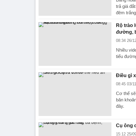
trả giá đ
đêm trắng
Rộ trào 
đường, b
08:34 26/1
Nhiều vid
tiểu đườn
Điều gì 
08:45 03/1
Cơ thể sẽ
băn khoăn
đây.
Cụ ông c
15:12 25/0