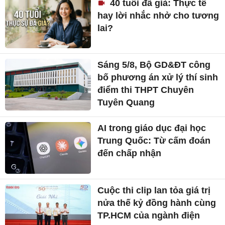
40 tuổi đã già: Thực tế
hay lời nhắc nhở cho tương
lai?
Sáng 5/8, Bộ GD&ĐT công
bố phương án xử lý thí sinh
điểm thi THPT Chuyên
Tuyên Quang
AI trong giáo dục đại học
Trung Quốc: Từ cấm đoán
đến chấp nhận
Cuộc thi clip lan tỏa giá trị
nửa thế kỷ đồng hành cùng
TP.HCM của ngành điện