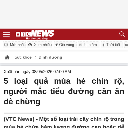
Mới nhất
Xem nhiều
💰 Giá vàng
📅 Lịch âm
☀️ Thời tiết

Sức khỏe
Dinh dưỡng
Xuất bản ngày 08/05/2026 07:00 AM
5 loại quả mùa hè chín rộ,
người mắc tiểu đường cần ăn
dè chừng
(VTC News) -
Một số loại trái cây chín rộ trong
mùa hè chứa hàm lượng đường cao hoặc dễ