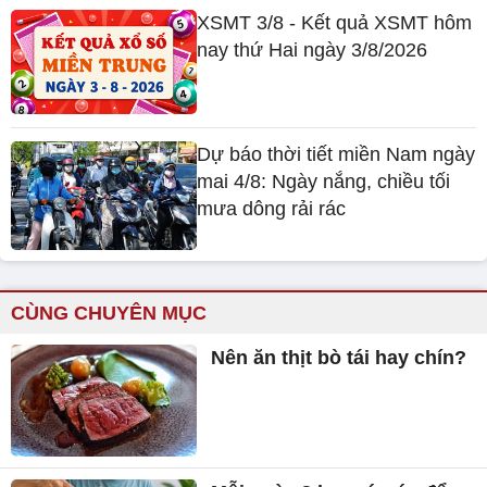
XSMT 3/8 - Kết quả XSMT hôm
nay thứ Hai ngày 3/8/2026
Dự báo thời tiết miền Nam ngày
mai 4/8: Ngày nắng, chiều tối
mưa dông rải rác
CÙNG CHUYÊN MỤC
Nên ăn thịt bò tái hay chín?