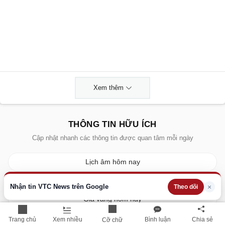
Xem thêm
THÔNG TIN HỮU ÍCH
Cập nhật nhanh các thông tin được quan tâm mỗi ngày
Lịch âm hôm nay
Dự báo thời tiết hôm nay
Nhận tin VTC News trên Google
×
Theo dõi
Giá vàng hôm nay
Giá bạc hôm nay
Trang chủ
Xem nhiều
Bình luận
Chia sẻ
Cỡ chữ