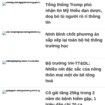
Tổng thống Trump phủ
nhận tin Mỹ thiếu đạn dược,
doạ bỏ tù người rò rỉ thông
tin
Ninh Bình chốt phương án
sắp xếp lại toàn bộ hệ thống
trường học
Bộ trưởng VH-TT&DL:
Nhiều nét đặc sắc của nông
thôn mai một do bê tông
hoá
Cô gái tăng 25kg trong 2
năm do bệnh hiếm gặp, 1
triệu dân chỉ 70 ca