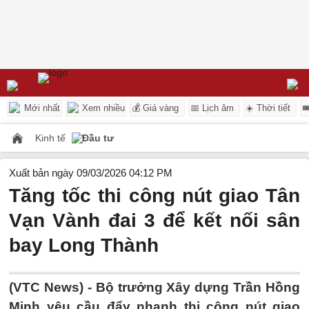
Mới nhất
Xem nhiều
💰 Giá vàng
📅 Lịch âm
☀️ Thời tiết

Kinh tế
Đầu tư
Xuất bản ngày 09/03/2026 04:12 PM
Tăng tốc thi công nút giao Tân
Vạn Vành đai 3 để kết nối sân
bay Long Thành
(VTC News) -
Bộ trưởng Xây dựng Trần Hồng
Minh yêu cầu đẩy nhanh thi công nút giao