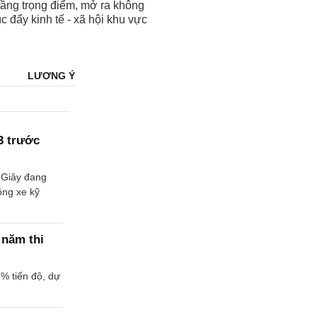
tầng trọng điểm, mở ra không
c đẩy kinh tế - xã hội khu vực
LƯƠNG Ý
3 trước
 Giây đang
ông xe kỹ
 năm thi
% tiến độ, dự