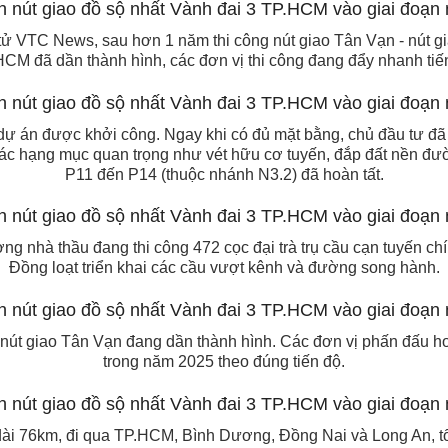
ử VTC News, sau hơn 1 năm thi công nút giao Tân Vạn - nút gi
CM đã dần thành hình, các đơn vị thi công đang đẩy nhanh tiế
dự án được khởi công. Ngay khi có đủ mặt bằng, chủ đầu tư đã 
 các hạng mục quan trọng như vét hữu cơ tuyến, đắp đất nền đườ
P11 đến P14 (thuộc nhánh N3.2) đã hoàn tất.
ng nhà thầu đang thi công 472 cọc đại trà trụ cầu cạn tuyến chín
Đồng loạt triển khai các cầu vượt kênh và đường song hành.
nút giao Tân Vạn đang dần thành hình. Các đơn vị phấn đấu h
trong năm 2025 theo đúng tiến độ.
i 76km, đi qua TP.HCM, Bình Dương, Đồng Nai và Long An, tổ