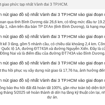
t giao phức tạp nhất Vành đai 3 TP.HCM.
n qua tỉnh Bình Dương dài 26,6 km, có tổng mức đầu tư 19.280
ắp 1, nằm trên địa bàn TP Dĩ An (tỉnh Bình Dương), là hạng mụ
t kế 3 tầng, gồm 5 nhánh cầu, có chiều dài khoảng 2,4 km. Công 
ư Quốc lộ 1A, đường ĐT743A và đường Nguyễn Xiển. Đây là cử
Đồng Nai và là điểm đầu của đường ĐT743A vào Bình Dương
ất thu hồi phục vụ xây dựng nút giao là 17,76 ha, ảnh hưởng đế
hông báo thu hồi đất đã hoàn tất 100%, gần như toàn bộ diện tí
ong tháng 5/2025 sẽ hoàn thành di dời hạ tầng kỹ thuật còn lại,
dự án.