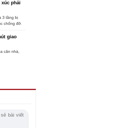
 xúc phải
à 3 tầng bị
úc chống đỡ.
nút giao
ủa căn nhà,