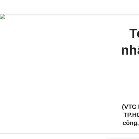
T
nh
(VTC 
TP.HC
công,