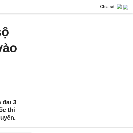
Chia sẻ:
sộ
vào
 đai 3
ốc thi
tuyến.