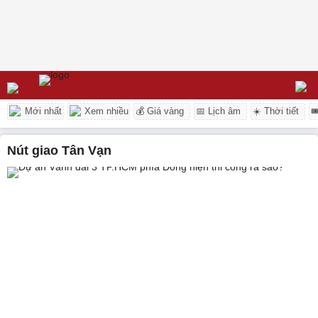
Mới nhất
Xem nhiều
💰 Giá vàng
📅 Lịch âm
☀️ Thời tiết

nút giao Tân Vạn