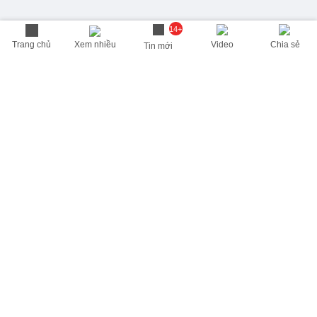
14+
Trang chủ
Xem nhiều
Video
Chia sẻ
Tin mới
THÔNG TIN HỮU ÍCH
Cập nhật nhanh các thông tin được quan tâm mỗi ngày
Lịch âm hôm nay