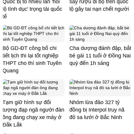
Quốc bị tố nhiều lần 'hối
say rượu đi bộ trên quốc
lộ tình dục' trọng tài quốc
lộ gây tai nạn chết người
tế
Bộ GD-ĐT công bố chi
Cha dượng đánh đập, bắt
tiết lịch thi lại tốt nghiệp
bé gái 11 tuổi ở Đồng Nai
THPT cho thí sinh Tuyên
quỳ đến 1h sáng
Quang
Tạm giữ hình sự đối
Nhóm lừa đảo 327 tỷ
tượng đạp ngã người đàn
đồng bị Interpol truy nã
ông đang chạy xe máy ở
đỏ sa lưới ở Bắc Ninh
Đắk Lắk