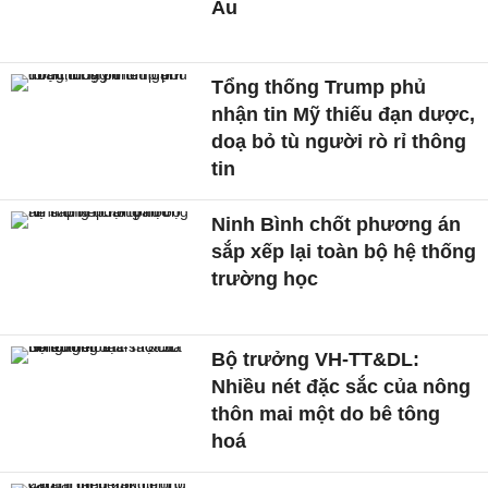
Âu
Tổng thống Trump phủ
nhận tin Mỹ thiếu đạn dược,
doạ bỏ tù người rò rỉ thông
tin
Ninh Bình chốt phương án
sắp xếp lại toàn bộ hệ thống
trường học
Bộ trưởng VH-TT&DL:
Nhiều nét đặc sắc của nông
thôn mai một do bê tông
hoá