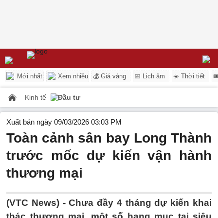
Mới nhất
Xem nhiều
💰 Giá vàng
📅 Lịch âm
☀️ Thời tiết

Kinh tế
Đầu tư
Xuất bản ngày 09/03/2026 03:03 PM
Toàn cảnh sân bay Long Thành
trước mốc dự kiến vận hành
thương mại
(VTC News) -
Chưa đầy 4 tháng dự kiến khai
thác thương mại, một số hạng mục tại siêu