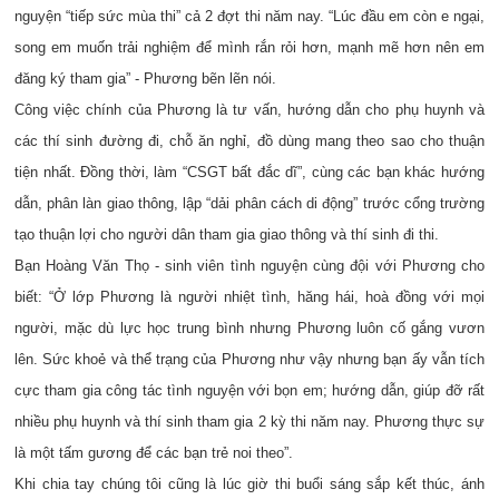
nguyện “tiếp sức mùa thi” cả 2 đợt thi năm nay. “Lúc đầu em còn e ngại,
song em muốn trải nghiệm để mình rắn rỏi hơn, mạnh mẽ hơn nên em
đăng ký tham gia” - Phương bẽn lẽn nói.
Công việc chính của Phương là tư vấn, hướng dẫn cho phụ huynh và
các thí sinh đường đi, chỗ ăn nghỉ, đồ dùng mang theo sao cho thuận
tiện nhất. Đồng thời, làm “CSGT bất đắc dĩ”, cùng các bạn khác hướng
dẫn, phân làn giao thông, lập “dải phân cách di động” trước cổng trường
tạo thuận lợi cho người dân tham gia giao thông và thí sinh đi thi.
Bạn Hoàng Văn Thọ - sinh viên tình nguyện cùng đội với Phương cho
biết: “Ở lớp Phương là người nhiệt tình, hăng hái, hoà đồng với mọi
người, mặc dù lực học trung bình nhưng Phương luôn cố gắng vươn
lên. Sức khoẻ và thể trạng của Phương như vậy nhưng bạn ấy vẫn tích
cực tham gia công tác tình nguyện với bọn em; hướng dẫn, giúp đỡ rất
nhiều phụ huynh và thí sinh tham gia 2 kỳ thi năm nay. Phương thực sự
là một tấm gương để các bạn trẻ noi theo”.
Khi chia tay chúng tôi cũng là lúc giờ thi buổi sáng sắp kết thúc, ánh