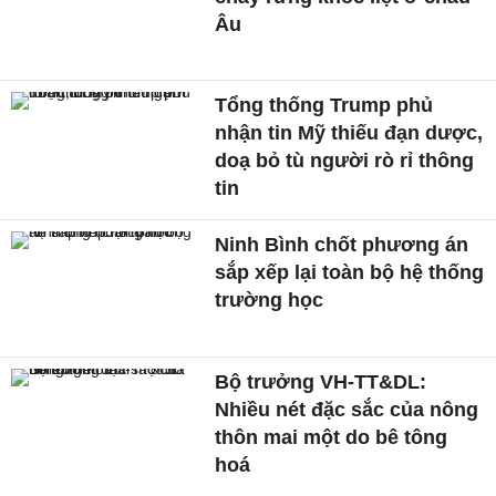
Âu
Tổng thống Trump phủ
nhận tin Mỹ thiếu đạn dược,
doạ bỏ tù người rò rỉ thông
tin
Ninh Bình chốt phương án
sắp xếp lại toàn bộ hệ thống
trường học
Bộ trưởng VH-TT&DL:
Nhiều nét đặc sắc của nông
thôn mai một do bê tông
hoá