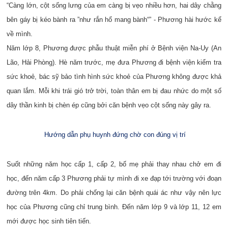
“Càng lớn, cột sống lưng của em càng bị vẹo nhiều hơn, hai dây chằng
bên gáy bị kéo bành ra ”như rắn hổ mang bành“” - Phương hài hước kể
về mình.
Năm lớp 8, Phương được phẫu thuật miễn phí ở Bệnh viện Na-Uy (An
Lão, Hải Phòng). Hè năm trước, mẹ đưa Phương đi bệnh viện kiểm tra
sức khoẻ, bác sỹ bảo tình hình sức khoẻ của Phương không được khả
quan lắm. Mỗi khi trái gió trở trời, toàn thân em bị đau nhức do một số
dây thần kinh bị chèn ép cũng bởi căn bệnh vẹo cột sống này gây ra.
Hướng dẫn phụ huynh đứng chờ con đúng vị trí
Suốt những năm học cấp 1, cấp 2, bố mẹ phải thay nhau chở em đi
học, đến năm cấp 3 Phương phải tự mình đi xe đạp tới trường với đoạn
đường trên 4km. Do phải chống lại căn bệnh quái ác như vậy nên lực
học của Phương cũng chỉ trung bình. Đến năm lớp 9 và lớp 11, 12 em
mới được học sinh tiên tiến.