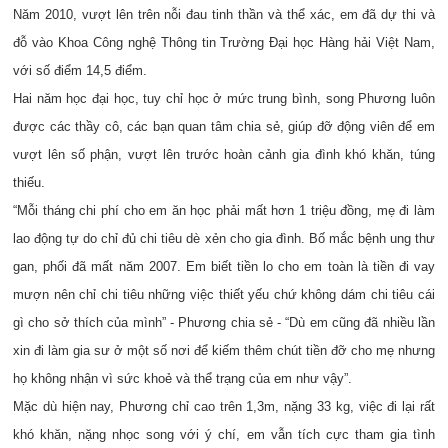
Năm 2010, vượt lên trên nỗi đau tinh thần và thể xác, em đã dự thi và
đỗ vào Khoa Công nghệ Thông tin Trường Đại học Hàng hải Việt Nam,
với số điểm 14,5 điểm.
Hai năm học đại học, tuy chỉ học ở mức trung bình, song Phương luôn
được các thầy cô, các bạn quan tâm chia sẻ, giúp đỡ động viên để em
vượt lên số phận, vượt lên trước hoàn cảnh gia đình khó khăn, túng
thiếu.
“Mỗi tháng chi phí cho em ăn học phải mất hơn 1 triệu đồng, mẹ đi làm
lao động tự do chỉ đủ chi tiêu dè xẻn cho gia đình. Bố mắc bệnh ung thư
gan, phối đã mất năm 2007. Em biết tiền lo cho em toàn là tiền đi vay
mượn nên chỉ chi tiêu những việc thiết yếu chứ không dám chi tiêu cái
gì cho sở thích của mình” - Phương chia sẻ - “Dù em cũng đã nhiều lần
xin đi làm gia sư ở một số nơi để kiếm thêm chút tiền đỡ cho mẹ nhưng
họ không nhận vì sức khoẻ và thể trạng của em như vậy”.
Mặc dù hiện nay, Phương chỉ cao trên 1,3m, nặng 33 kg, việc đi lại rất
khó khăn, nặng nhọc song với ý chí, em vẫn tích cực tham gia tình